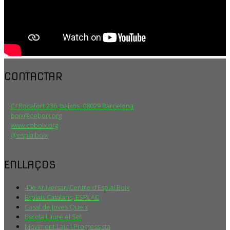
CONTACTAR
C/ Rocafort 236, baixos. 08029 Barcelona
boix@ceboix.org
www.ceboix.org
@esplaiboix
ENLLAÇOS
40è Aniversari Centre d'Esplai Boix
Esplais Catalans, ESPLAC
Casal de Joves Queix
Escola Lliure el Sol
Moviment Laic i Progressista