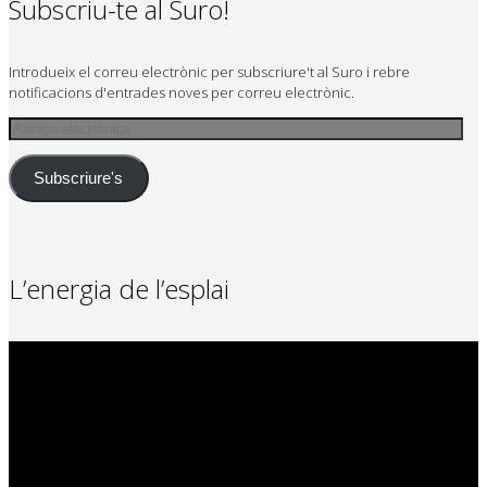
Subscriu-te al Suro!
Introdueix el correu electrònic per subscriure't al Suro i rebre
notificacions d'entrades noves per correu electrònic.
Adreça
electrònica
Subscriure's
L’energia de l’esplai