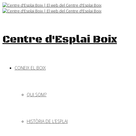
Skip
to
content
Centre d'Esplai Boix
CONEIX EL BOIX
QUI SOM?
HISTÒRIA DE L’ESPLAI