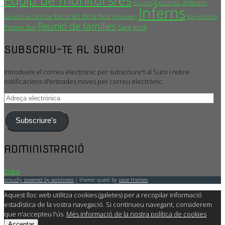
Excursió d'Hivern
Excursió
Inferns
Excursió de la Neu
Excursió de Famílies
Halloween
Konjuntivitis
Reunió de famílies
Primer dia!
Sant Jordi
SUBSCRIU-TE AL SURO!
Introdueix el correu electrònic per subscriure't al Suro i rebre
notificacions d'entrades noves per correu electrònic.
Adreça
electrònica
Subscriure's
ADMINISTRACIÓ
Entra
proudly powered by wordpress
|
theme: quest by
pace themes
.
Aquest lloc web utilitza cookies (galetes) per a recopilar informació
estadística de la vostra navegació. Si continueu navegant, considerem
que n'accepteu l'ús.
Més informació de la nostra política de cookies
Acceptar