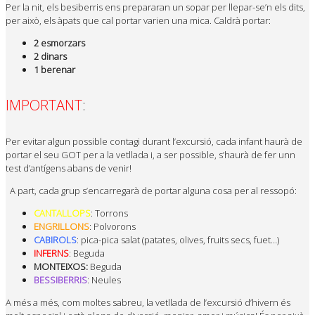
Per la nit, els besiberris​ ens​ prepararan un sopar per llepar-se’n els dits,​
per això, els àpats que cal portar varien una mica. Caldrà portar:
2 esmorzars
2 dinars
1 berenar
IMPORTANT
:
Per evitar algun possible contagi durant l’excursió, cada infant haurà de
portar el seu GOT per a la vetllada i, a ser possible, s’haurà de fer unn
test d’antígens abans de venir!
A part, cada grup s’encarregarà de portar alguna cosa per al ressopó​​:
CANTALLOPS
:​ Torrons
ENGRILLONS
:​ Polvorons
CABIROLS
:​ pica-pica salat (patates, olives, fruits secs, fuet…)
INFERNS
:​ Beguda
MONTEIXOS:
Beguda
BESSIBERRIS
:​ Neules
A més a més, com moltes sabreu, la vetllada de l’excursió d’hivern és