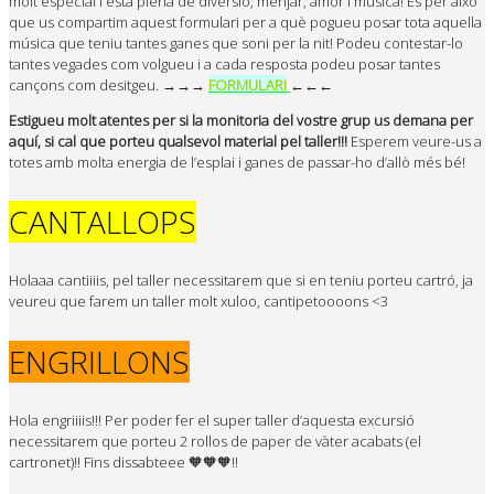
molt especial i està plena de diversió, menjar, amor i música! És per això
que us compartim aquest formulari per a què pogueu posar tota aquella
música que teniu tantes ganes que soni per la nit! Podeu contestar-lo
tantes vegades com volgueu i a cada resposta podeu posar tantes
cançons com desitgeu.
→→→
FORMULARI
←←←
Estigueu molt atentes per si la monitoria del vostre grup us demana per
aquí, si cal que porteu qualsevol material pel taller!!!
Esperem veure-us a
totes amb molta energia de l’esplai i ganes de passar-ho d’allò més bé!
CANTALLOPS
Holaaa cantiiiis, pel taller necessitarem que si en teniu porteu cartró, ja
veureu que farem un taller molt xuloo, cantipetoooons <3
ENGRILLONS
Hola engriiiis!!! Per poder fer el super taller d’aquesta excursió
necessitarem que porteu 2 rollos de paper de vàter acabats (el
cartronet)!! Fins dissabteee 🧡🧡🧡!!