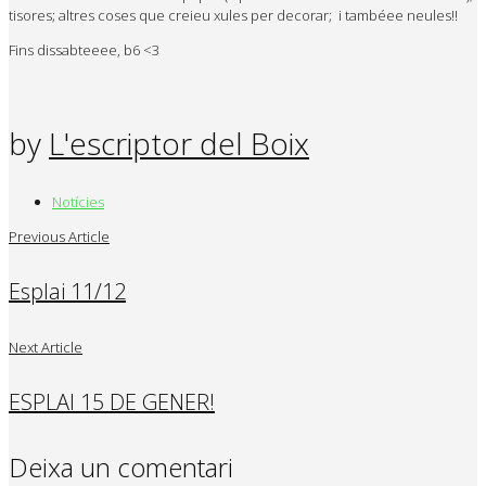
tisores; altres coses que creieu xules per decorar; i tambéee neules!!
Fins dissabteeee, b6 <3
by
L'escriptor del Boix
Notícies
Previous Article
Esplai 11/12
Next Article
ESPLAI 15 DE GENER!
Deixa un comentari