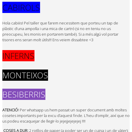
CABIROLS
Hola cabiiis! Pel taller que farem necessitem que porteu un tap de
plàstic d’una ampolla i una mica de cartró (si no en teniu no us
preocupeu, les monis en portarem també). Si a més algú vol portar
tisores ens seran molt útils!!! Ens veiem dissabtee <3
INFERNS
MONTEIXOS
BESIBERRIS
ATENCIÓ
! Per whatsapp us hem passat un super document amb moltes
cosetes importants per la excu d’aquest finde. L’heu d’omplir, així que no
us podeu escaquejar de llegir-lo jejejjejejejej !!!!
COSES A DUR:
2 rotllos de paper (a poder ser un de cuina i un de vàter);