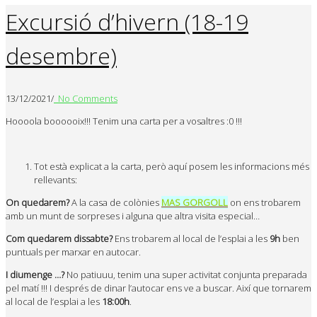
Excursió d’hivern (18-19
desembre)
13/12/2021
/
No Comments
Hoooola boooooix!!! Tenim una carta per a vosaltres :0 !!!
Tot està explicat a la carta, però aquí posem les informacions més
rellevants:
On quedarem?
A la casa de colònies
MAS GORGOLL
on ens trobarem
amb un munt de sorpreses i alguna que altra visita especial…
Com quedarem dissabte?
Ens trobarem al local​ de l’esplai​ a les
9h
ben
puntuals per marxar en autocar.​
I diumenge …?
No patiuuu, tenim una super activitat conjunta preparada
pel matí​ !!! I després de dinar l’autocar ens ve a buscar. Així que tornarem
al local de​ l’esplai a​ les
18:00h
.