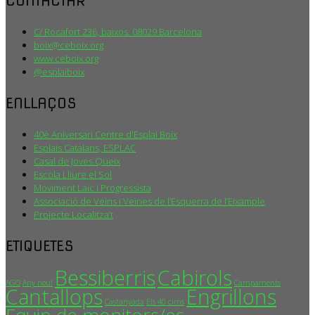
CONTACTAR
C/ Rocafort 236, baixos. 08029 Barcelona
boix@ceboix.org
www.ceboix.org
@esplaiboix
ENLLAÇOS
40è Aniversari Centre d'Esplai Boix
Esplais Catalans, ESPLAC
Casal de Joves Queix
Escola Lliure el Sol
Moviment Laic i Progressista
Associació de Veïns i Veïnes de l’Esquerra de l’Eixample
Projecte Localitza’t
ETIQUETES
Bessiberris
Cabirols
AGO
Any nou!
Campaments
Cantallops
Engrillons
Castanyada
Els 40 cims
Equip de monitors/es