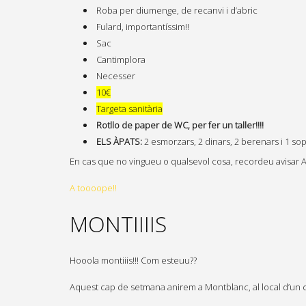
Roba per diumenge, de recanvi i d’abric
Fulard, importantíssim!!
Sac
Cantimplora
Necesser
10€
Targeta sanitària
Rotllo de paper de WC, per fer un taller!!!!
ELS ÀPATS:
2 esmorzars, 2 dinars, 2 berenars i 1 so
En cas que no vingueu o qualsevol cosa, recordeu avisar
A toooope!!
MONTIIIIS
Hooola montiiis!!! Com esteuu??
Aquest cap de setmana anirem a Montblanc, al local d’un 