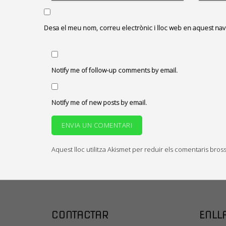
Desa el meu nom, correu electrònic i lloc web en aquest na
Notify me of follow-up comments by email.
Notify me of new posts by email.
Aquest lloc utilitza Akismet per reduir els comentaris bros
CONTACTAR
ENLL