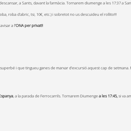
escansar, a Sants, davant la farmàcia. Tornarem diumenge a les 17:37 a San
, roba d’abric, tsi, 10€, etc.) i sobretot no us descuideu el rollito!!!
visar a l
‘ONA per privat!!
t superbé i que tingueu ganes de marxar d’excursió aquest cap de setmana. 
 Espanya
, a la parada de Ferrocarrils. Tornarem Diumenge
a les 17:45,
si va a