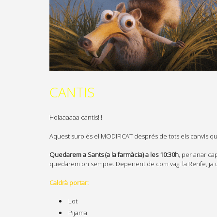
CANTIS
Holaaaaaa cantis!!!
Aquest suro és el MODIFICAT després de tots els canvis q
Quedarem a Sants (a la farmàcia) a les 10:30h
, per anar ca
quedarem on sempre. Depenent de com vagi la Renfe, ja
Caldrà portar:
Lot
Pijama