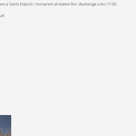
s a Sants Estació. I tornarem al mateix lloc diumenge a les 17:30.
a!!