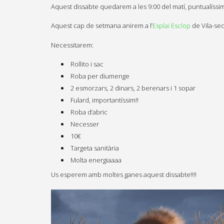
Aquest dissabte quedarem a les 9:00 del matí, puntualíssime
Aquest cap de setmana anirem a l’
Esplai Esclop
de Vila-sec
Necessitarem:
Rollito i sac
Roba per diumenge
2 esmorzars, 2 dinars, 2 berenars i 1 sopar
Fulard, importantíssim!!
Roba d’abric
Necesser
10€
Targeta sanitària
Molta energiaaaa
Us esperem amb moltes ganes aquest dissabte!!!!