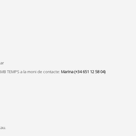
par
 AMB TEMPS a la moni de contacte:
Marina (+34 651 12 58 04)
cau.