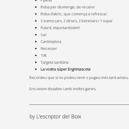
Pijama
Roba per diumenge, de recanvi
Roba d’abric, que comença a refrescar.
2 esmorzars, 2 dinars, 2 berenars i 1 sopar
Fulard, importantíssim!!
Sac
Cantimplora
Necesser
10€
Targeta sanitària
La vostra súper Engrimascota
Recordeu que si no podeu venir o pugeu més tard aviseu
Ens veiem dissabte i amb moltes ganes
.
by
L'escriptor del Boix