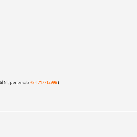
al Nil
, per privat (
+34
717712998
)