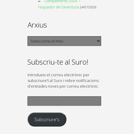
Campaments 2026 –
l’equador de l’aventura
24/07/2026
Arxius
Arxius
Subscriu-te al Suro!
Introdueix el correu electrònic per
subscriure't al Suro i rebre notificacions
d'entrades noves per correu electrònic.
Adreça
electrònica
Subscriure's