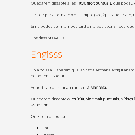
Quedarem dissabte a les
10:30 molt puntuals,
que podeu d
Heu de portar el mateix de sempre (sac, àpats, necesser, roba
Si no podeu venir, arribeu tard o marxeu abans, recordeu a
Fins dissabteee!!! <3
Engisss
Hola holaaa!! Esperem que la vostra setmana estigui anan
no podem esperar.
Aquest cap de setmana anirem
a Manresa.
Quedarem dissabte
a les 9:00, Molt molt puntuals, a Plaça
us avisem.
Que hem de portar:
Lot