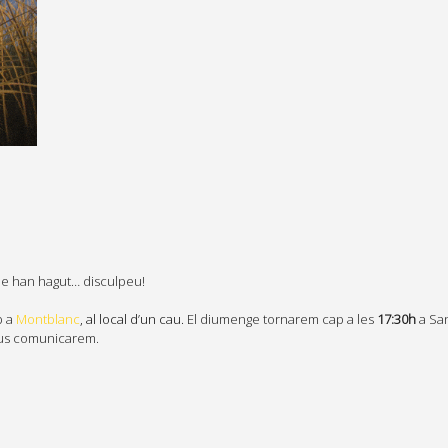
ue han hagut… disculpeu!
p a
Montblanc
, al local d’un cau.
El diumenge tornarem cap a les
17:30h
a San
 us comunicarem.