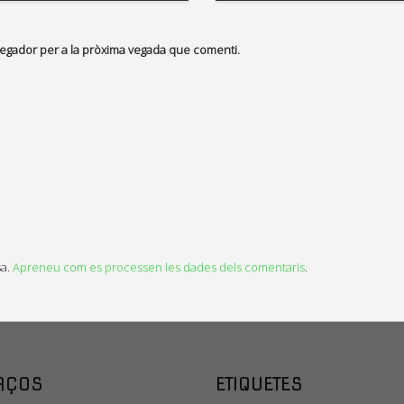
vegador per a la pròxima vegada que comenti.
sa.
Apreneu com es processen les dades dels comentaris
.
AÇOS
ETIQUETES