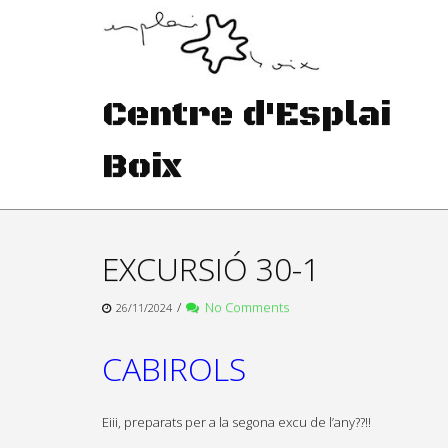
Skip
to
content
Centre d'Esplai
Boix
EXCURSIÓ 30-1
/
No Comments
26/11/2024
CABIROLS
Eiii, preparats per a la segona excu de l’any??!!