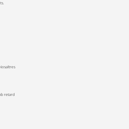
ts.
Nosaltres
mb retard