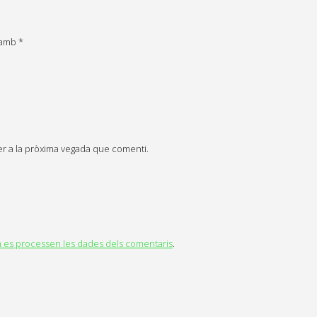
s amb
*
er a la pròxima vegada que comenti.
es processen les dades dels comentaris
.