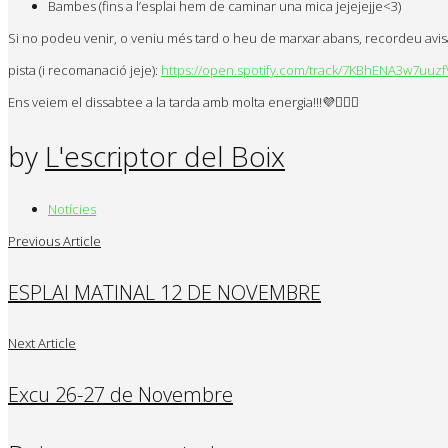
Bambes (fins a l’esplai hem de caminar una mica jejejejje<3)
Si no podeu venir, o veniu més tard o heu de marxar abans, recordeu avisa
pista (i recomanació jeje):
https://open.spotify.com/track/7KBhENA3w7uu
Ens veiem el dissabtee a la tarda amb molta energia!!!💜🧞‍♀️✨
by
L'escriptor del Boix
Notícies
Previous Article
ESPLAI MATINAL 12 DE NOVEMBRE
Next Article
Excu 26-27 de Novembre