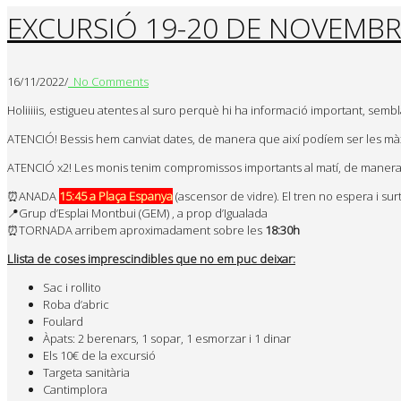
EXCURSIÓ 19-20 DE NOVEMBRE
16/11/2022
/
No Comments
Holiiiiis, estigueu atentes al suro perquè hi ha informació important, semb
ATENCIÓ! Bessis hem canviat dates, de manera que així podíem ser les màxi
ATENCIÓ x2! Les monis tenim compromissos importants al matí, de manera qu
⏰ANADA
15:45 a Plaça Espanya
(ascensor de vidre). El tren no espera i surt
📍Grup d’Esplai Montbui (GEM) , a prop d’Igualada
⏰TORNADA arribem aproximadament sobre les
18:30h
Llista de coses imprescindibles que no em puc deixar:
Sac i rollito
Roba d’abric
Foulard
Àpats: 2 berenars, 1 sopar, 1 esmorzar i 1 dinar
Els 10€ de la excursió
Targeta sanitària
Cantimplora