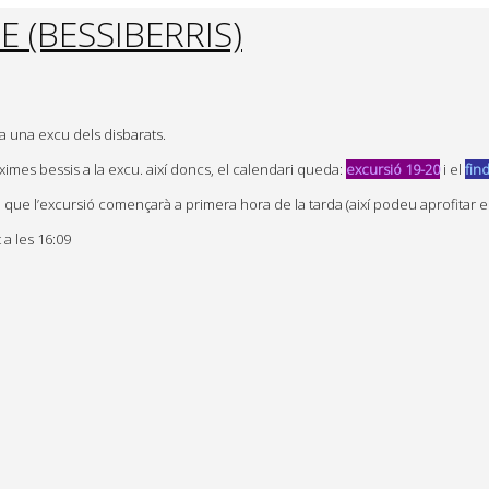
 (BESSIBERRIS)
la una excu dels disbarats.
mes bessis a la excu. així doncs, el calendari queda:
excursió 19-20
i el
find
e l’excursió començarà a primera hora de la tarda (així podeu aprofitar el 
 a les 16:09