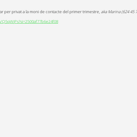
r per privat a la moni de contacte del primer trimestre,
aka Marina
(624 45 7
zfVQ5qWjPs?si=2500af77b6e24f08