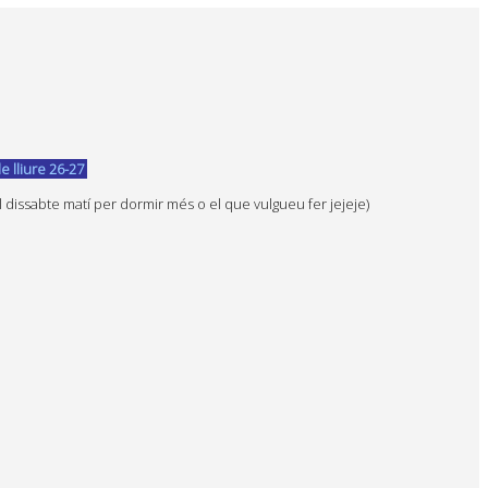
e lliure 26-27
dissabte matí per dormir més o el que vulgueu fer jejeje)