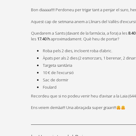
Bon diaaaa!!!! Perdoneu per trigar tant a penjar el suro, h
Aquest cap de setmana anem a Llinars del Vallès d’excursi
Quedarem a Sants (davant de la farmàcia, a fora) a les
8.40
les
17.40 h
aproximadament. Què heu de portar?
Roba pels 2 dies, incloent roba d’abric.
Àpats per als 2 dies (2 esmorzars, 1 berenar, 2 dinars
Targeta sanitària
10 € de l’excursió
Sac de dormir
Foulard
Recordeu que si no podeu venir heu d’avisar a la Laia (64
Ens veiem demàa!!! Una abraçada super graan!!!