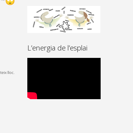
L’energia de l’esplai
eix lloc.