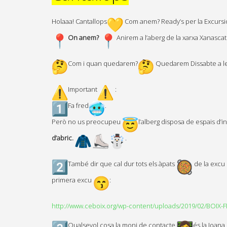
Holaaa! Cantallops
Com anem? Ready’s per la Excursi
On anem?
Anirem a l’aberg de la xarxa Xanasca
Com i quan quedarem?
Quedarem Dissabte a les 
Important
:
Fa fred
.
Però no us preocupeu
l’alberg disposa de espais d’in
d’abric.
.
També dir que cal dur tots els àpats
de la excu 
primera excu
:
http://www.ceboix.org/wp-content/uploads/2019/02/BOIX
Qualsevol cosa la moni de contacte
és la Joana