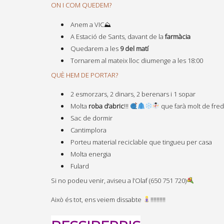
ON I COM QUEDEM?
Anem a VIC⛰
A Estació de Sants, davant de la
farmàcia
Quedarem a les
9 del matí
Tornarem al mateix lloc diumenge a les 18:00
QUÈ HEM DE PORTAR?
2 esmorzars, 2 dinars, 2 berenars i 1 sopar
Molta
roba d’abric
!!!
que farà molt de fre
Sac de dormir
Cantimplora
Porteu material reciclable que tingueu per casa
Molta energia
Fulard
Si no podeu venir, aviseu a l’Olaf (650 751 720)
Això és tot, ens veiem dissabte
!!!!!!!!!!