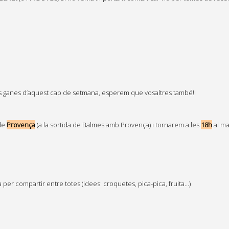
s ganes d’aquest cap de setmana, esperem que vosaltres també!!
 de
Provença
(a la sortida de Balmes amb Provença) i tornarem a les
18h
al mat
 per compartir entre totes (idees: croquetes, pica-pica, fruita…)