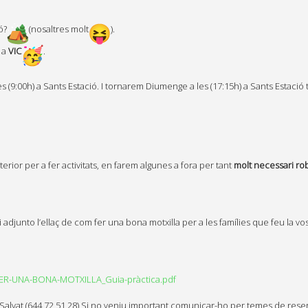
ó?
(nosaltres molt
).
t a
VIC
.
(9:00h) a Sants Estació. I tornarem Diumenge a les (17:15h) a Sants Estació
terior per a fer activitats, en farem algunes a fora per tant
molt necessari ro
i adjunto l’ellaç de com fer una bona motxilla per a les famílies que feu la vo
-FER-UNA-BONA-MOTXILLA_Guia-pràctica.pdf
 Salvat (644 72 51 28) Si no veniu important comunicar-ho per temes de rese