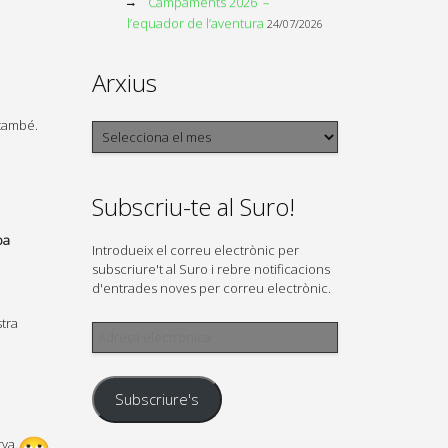
Campaments 2026 –
l’equador de l’aventura
24/07/2026
Arxius
 també.
Arxius
Subscriu-te al Suro!
ba
Introdueix el correu electrònic per
subscriure't al Suro i rebre notificacions
d'entrades noves per correu electrònic.
stra
Adreça
electrònica
Subscriure's
rva.