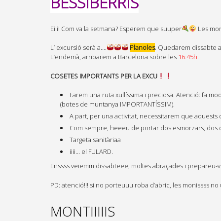
BESSIBERRIS
Eiii! Com va la setmana? Esperem que suuper
Les moni
L’ excursió serà a….
Planoles
. Quedarem dissabte a
L’endemà, arribarem a Barcelona sobre les
16:45h
.
COSETES IMPORTANTS PER LA EXCU
Farem una ruta xullíssima i preciosa. Atenció: fa mo
(botes de muntanya IMPORTANTÍSSIM).
A part, per una activitat, necessitarem que aquests d
Com sempre, heeeu de portar dos esmorzars, dos di
Targeta sanitàriaa
iiii… el FULARD.
Enssss veiemm dissabteee, moltes abraçades i prepareu-vo
PD: atenció!!! si no porteuuu roba d’abric, les monissss no
MONTIIIIIS