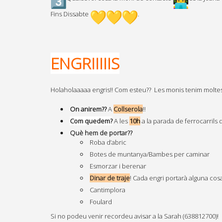
Fins Dissabte
.
ENGRIIIIIS
Holaholaaaaa engris!! Com esteu?? Les monis tenim molte
On anirem??
A
Collserola
!!
Com quedem?
A les
10h
a la parada de ferrocarrils
Què hem de portar??
Roba d’abric
Botes de muntanya/Bambes per caminar
Esmorzar i berenar
Dinar de traje
! Cada engri portarà alguna cosa
Cantimplora
Foulard
Si no podeu venir recordeu avisar a la Sarah (638812700)!