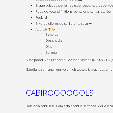
El que vulgueu per la neu (sou responsables del vos
Roba de recanvi (mitjons, pantalons, samarreta, ba
Foulard
Si voleu ulleres de sol i crema solar
Àpats
Esmorzar
Dos snacks
Dinar
Berenar
Si no podeu venir recordeu avisar al Ramon (615 05 73 62)!
Gaudiu la setmana i ens veiem dissabte a la matinada amb m
CABIROOOOOOLS
Hola hola
cabiiiiis
!!!!! Com està anant la setmana? Aquest c