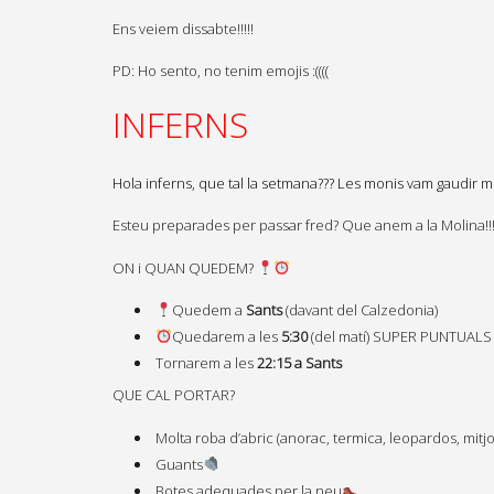
Ens veiem dissabte!!!!!
PD: Ho sento, no tenim emojis :((((
INFERNS
Hola inferns, que tal la setmana??? Les monis vam gaudir mo
Esteu preparades per passar fred? Que anem a la Molina!!
ON i QUAN QUEDEM?
Quedem a
Sants
(davant del Calzedonia)
Quedarem a les
5:30
(del matí) SUPER PUNTUALS
Tornarem a les
22:15 a Sants
QUE CAL PORTAR?
Molta roba d’abric (anorac, termica, leopardos, mitjo
Guants
Botes adequades per la neu