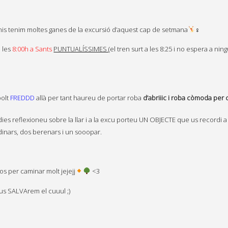
s tenim moltes ganes de la excursió d’aquest cap de setmana
‍♀
 les
8:00h a Sants
PUNTUALÍSSIMES
(el tren surt a les 8:25 i no espera a ningú
oolt
FREDDD
allà per tant haureu de portar roba
d’abriiic i roba còmoda
per 
ies reflexioneu sobre la llar i a la excu porteu UN OBJECTE que us recordi a l
nars, dos berenars i un sooopar.
s per caminar molt jejejj
<3
 us SALVArem el cuuul ;)