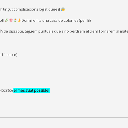
em tingut complicacions logístiquees!
ó!!
Dormirem a una casa de colònies (per fi!).
 h
de dissabte. Siguem puntuals que sinó perdrem el tren! Tornarem al mateix
 i 1 sopar)
4452365)
el més aviat possible!