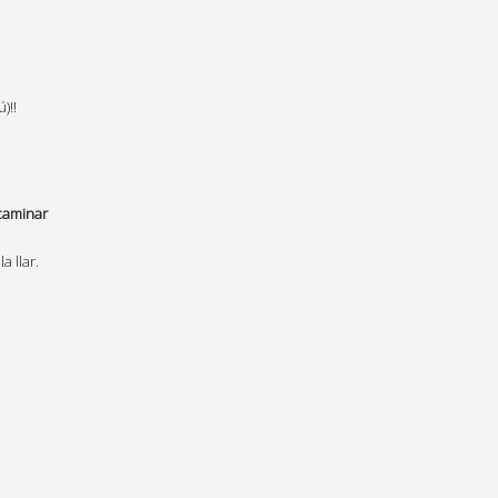
)!!
caminar
a llar.