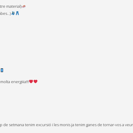
tre material)
mbes…)
olta energiiia!!!
ap de setmana tenim excursió i les
monis
ja tenim ganes de tornar-vos a veur