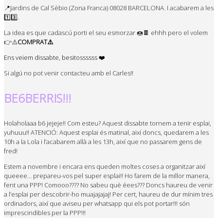
📍Jardins de Cal Sèbio (Zona Franca) 08028 BARCELONA. I acabarem a les
1️⃣3️⃣.
La idea es que cadascú porti el seu esmorzar 🍩🍫 ehhh pero el volem
👉⚠️
COMPRAT⚠️
Ens veiem dissabte, besitossssss ❤️
Si algú no pot venir contacteu amb el Carles!!
BE6BERRIS!!!
Holaholaaa
b6
jejeje
!! Com esteu? Aquest dissabte tornem a tenir esplai,
yuhuuu
!! ATENCIÓ: Aquest esplai és matinal, així doncs, quedarem a les
10h
a la Lola i l’acabarem allà a les
13h
, així que no passarem gens de
fred!
Estem a novembre i encara ens queden moltes coses a organitzar així
queeee
… prepareu-vos pel
super esplai
!! Ho farem de la millor manera,
fent una
PPP
!
Comooo
???? No sabeu què
éees
??? Doncs haureu de venir
a l’esplai per descobrir-ho
muajajajaj
! Per cert, haureu de dur mínim tres
ordinadors, així que aviseu per whatsapp qui els pot portar!!
! són
imprescindibles per la
PPP
!!!