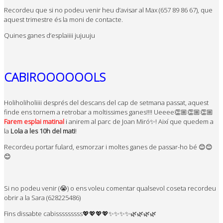
Recordeu que si no podeu venir heu d’avisar al Max (657 89 86 67), que
aquest trimestre és la moni de contacte.
Quines ganes d’esplaiiii jujuuju
CABIROOOOOOLS
Holiholiholiiii després del descans del cap de setmana passat, aquest
finde ens tornem a retrobar a moltissimes ganes!!!! Ueeee👏🏼👏🏼👏🏼
Farem esplai matinal
i
anirem al parc de Joan Miró✨! Així que quedem a
la
Lola a les 10h del mati
!
Recordeu portar fulard, esmorzar i moltes ganes de passar-ho bé 😊😊
😊
Si no podeu venir (😭) o ens voleu comentar qualsevol coseta recordeu
obrir a la Sara (628225486)
Fins dissabte cabisssssssss💖💖💖💖✨✨✨✨🌿🌿🌿🌿