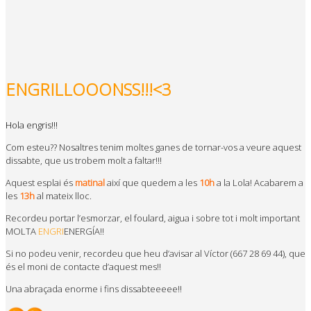
ENGRILLOOONSS!!!<3
Hola engris!!!
Com esteu?? Nosaltres tenim moltes ganes de tornar-vos a veure aquest
dissabte, que us trobem molt a faltar!!!
Aquest esplai és
matinal
així que quedem a les
10h
a la Lola! Acabarem a
les
13h
al mateix lloc.
Recordeu portar l’esmorzar, el foulard, aigua i sobre tot i molt important
MOLTA
ENGRI
ENERGÍA!!
Si no podeu venir, recordeu que heu d’avisar al Víctor (667 28 69 44), que
és el moni de contacte d’aquest mes!!
Una abraçada enorme i fins dissabteeeee!!