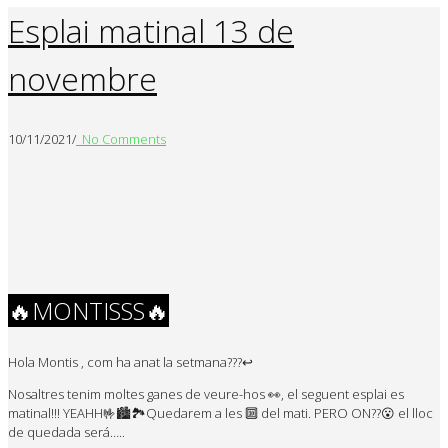
Esplai matinal 13 de
novembre
10/11/2021
/
No Comments
🔥MONTISSS🔥
Hola Montis , com ha anat la setmana???↩️
Nosaltres tenim moltes ganes de veure-hos 👀, el seguent esplai es
matinal!!! YEAHH🤟🏙🏞Quedarem a les 🔟 del mati. PERO ON??😮 el lloc
de quedada será…..