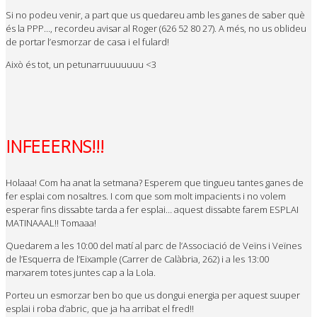
Si no podeu venir, a part que us quedareu amb les ganes de saber què
és la
PPP
…, recordeu avisar al Roger (626 52 80 27). A més, no us oblideu
de portar l’esmorzar de casa i el fulard!
Això és tot, un
petunarruuuuuuu
<3
INFEEERNS!!!
Holaaa! Com ha anat la setmana? Esperem que tingueu tantes ganes de
fer esplai com nosaltres. I com que som molt impacients i no volem
esperar fins dissabte tarda a fer esplai… aquest dissabte farem ESPLAI
MATINAAAL!! Tomaaa!
Quedarem a les 10:00 del matí al parc de l’Associació de Veïns i Veïnes
de l’Esquerra de l’Eixample (Carrer de Calàbria, 262) i a les 13:00
marxarem totes juntes cap a la Lola.
Porteu un esmorzar ben bo que us dongui energia per aquest suuper
esplai i roba d’abric, que ja ha arribat el fred!!