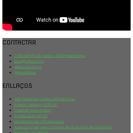
CONTACTAR
C/ Rocafort 236, baixos. 08029 Barcelona
boix@ceboix.org
www.ceboix.org
@esplaiboix
ENLLAÇOS
40è Aniversari Centre d'Esplai Boix
Esplais Catalans, ESPLAC
Casal de Joves Queix
Escola Lliure el Sol
Moviment Laic i Progressista
Associació de Veïns i Veïnes de l’Esquerra de l’Eixample
Projecte Localitza’t