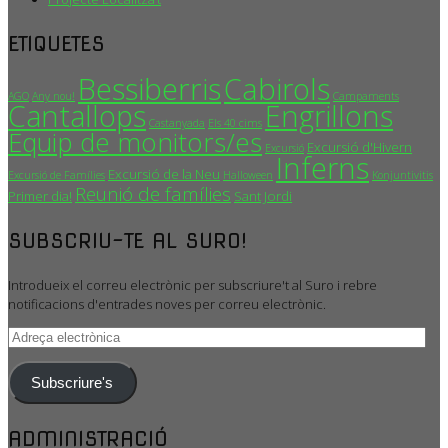
ETIQUETES
Bessiberris
Cabirols
AGO
Any nou!
Campaments
Cantallops
Engrillons
Castanyada
Els 40 cims
Equip de monitors/es
Excursió d'Hivern
Excursió
Inferns
Excursió de la Neu
Excursió de Famílies
Halloween
Konjuntivitis
Reunió de famílies
Primer dia!
Sant Jordi
SUBSCRIU-TE AL SURO!
Introdueix el correu electrònic per subscriure't al Suro i rebre
notificacions d'entrades noves per correu electrònic.
Adreça
electrònica
Subscriure's
ADMINISTRACIÓ