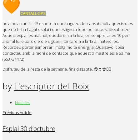
CANTALLOPS
hola hola cantiiiiis!!! esperem que hagueu descansat molt aquests dies
que no hi ha hagut esplai i que estigeu a tope per aquest dissabteee.
Aquest esplai és matinal, quedarem a la lola, on sempre, a les 10 per
anar al turó parc ole ole q guaiiii, tornarem a la 13 al mateix lloc.
Recordeu portar esmorzar i molta molta energiiia. Qualsevol cosa
contacteu amb la moni de contacte que aquest trimestre és la Salma
(663734472)
Disfruteu de la resta de la setmana, fins dissabte. 😋🌷🌸✌🏻
by
L'escriptor del Boix
Notícies
Previous Article
Esplai 30 d’octubre