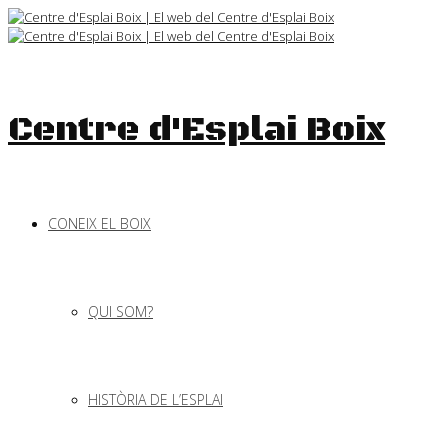
Skip
to
content
Centre d'Esplai Boix
CONEIX EL BOIX
QUI SOM?
HISTÒRIA DE L’ESPLAI