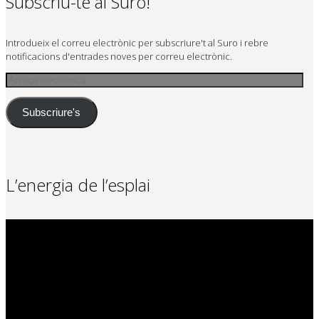
Subscriu-te al Suro!
Introdueix el correu electrònic per subscriure't al Suro i rebre
notificacions d'entrades noves per correu electrònic.
Adreça
electrònica
Subscriure's
L’energia de l’esplai