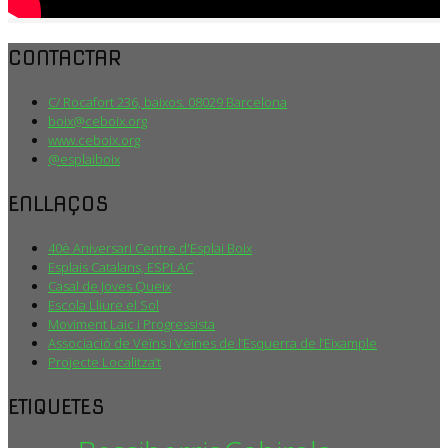
CONTACTAR
C/ Rocafort 236, baixos. 08029 Barcelona
boix@ceboix.org
www.ceboix.org
@esplaiboix
ENLLAÇOS
40è Aniversari Centre d'Esplai Boix
Esplais Catalans, ESPLAC
Casal de Joves Queix
Escola Lliure el Sol
Moviment Laic i Progressista
Associació de Veïns i Veïnes de l’Esquerra de l’Eixample
Projecte Localitza’t
ETIQUETES