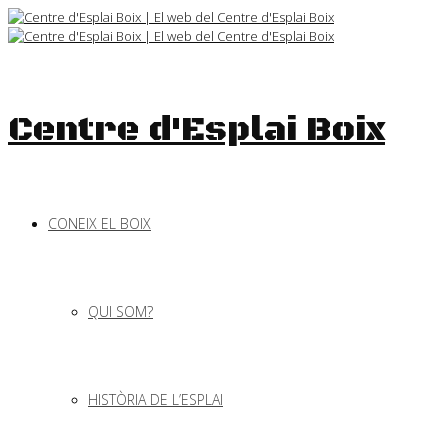
Skip
to
content
Centre d'Esplai Boix
CONEIX EL BOIX
QUI SOM?
HISTÒRIA DE L’ESPLAI