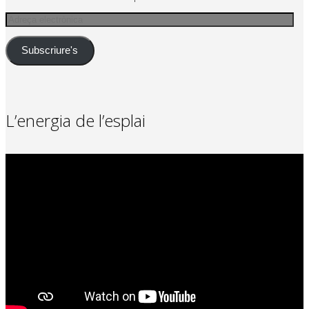
Adreça
electrònica
Subscriure's
L’energia de l’esplai