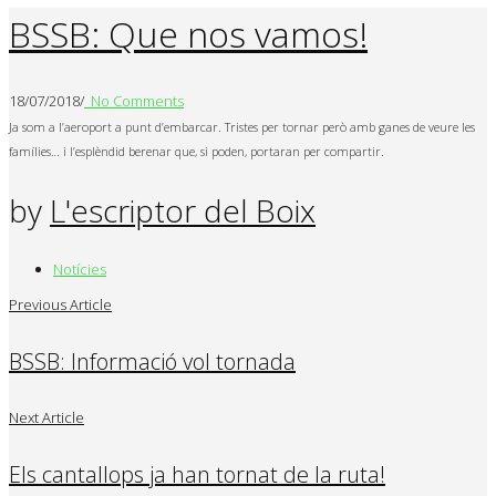
BSSB: Que nos vamos!
18/07/2018
/
No Comments
Ja som a l’aeroport a punt d’embarcar. Tristes per tornar però amb ganes de veure les
famílies… i l’esplèndid berenar que, si poden, portaran per compartir.
by
L'escriptor del Boix
Notícies
Previous Article
BSSB: Informació vol tornada
Next Article
Els cantallops ja han tornat de la ruta!