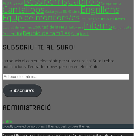
Bessiberris
Cabirols
AGO
Any nou!
Campaments
Cantallops
Engrillons
Castanyada
Els 40 cims
Equip de monitors/es
Excursió d'Hivern
Excursió
Inferns
Excursió de la Neu
Excursió de Famílies
Halloween
Konjuntivitis
Reunió de famílies
Primer dia!
Sant Jordi
SUBSCRIU-TE AL SURO!
Introdueix el correu electrònic per subscriure't al Suro i rebre
notificacions d'entrades noves per correu electrònic.
Adreça
electrònica
Subscriure's
ADMINISTRACIÓ
Entra
proudly powered by wordpress
|
theme: quest by
pace themes
.
Aquest lloc web utilitza cookies (galetes) per a recopilar informació