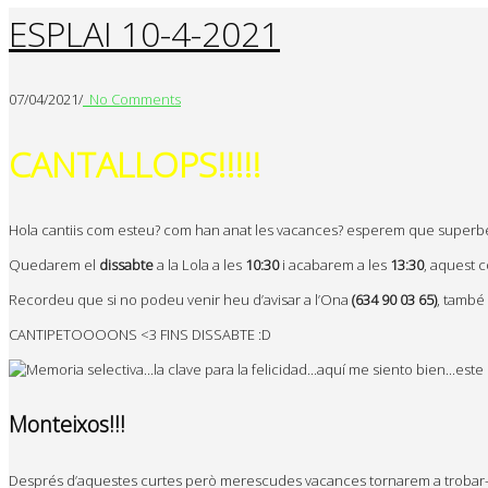
ESPLAI 10-4-2021
07/04/2021
/
No Comments
CANTALLOPS!!!!!
Hola cantiis com esteu? com han anat les vacances? esperem que superbé
Quedarem el
dissabte
a la Lola a les
10:30
i acabarem a les
13:30
, aquest 
Recordeu que si no podeu venir heu d’avisar a l’Ona
(634 90 03 65)
, també 
CANTIPETOOOONS <3 FINS DISSABTE :D
Monteixos!!!
Després d’aquestes curtes però merescudes vacances tornarem a trobar-no