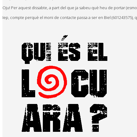
Oju! Per aquest dissabte, a part del que ja sabeu què heu de portar (esmo
Iep, compte perquè el moni de contacte passa a ser en Biel (601243575), qu