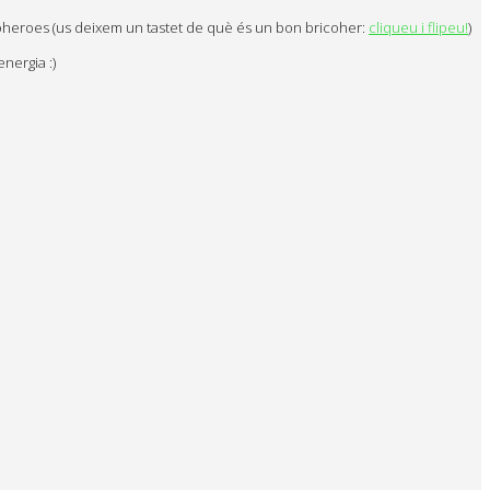
icoheroes (us deixem un tastet de què és un bon bricoher:
cliqueu i flipeu!
)
energia :)