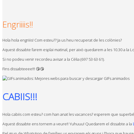
Engriiiis!!
Hola hola engriiis! Com esteu?? Ja us heu recuperat de les colònies?
Aquest dissabte farem esplai matinal, per això quedarem a les 10.30 a la Lo
Si no podeu venir recordeu avisar a la Cèlia (697 53 63 61).
Fins dissabteeee!!! 😘😘
CABIIS!!!
Hola cabiis com esteu? com han anat les vacances? esperem que superbé 
Aquest dissabte ens tornem a veure!! Yuhuuu! Quedarem el dissabte a la
Pel grup de WhatsApp de famílies us enviarem els grups i l’hora que haureu