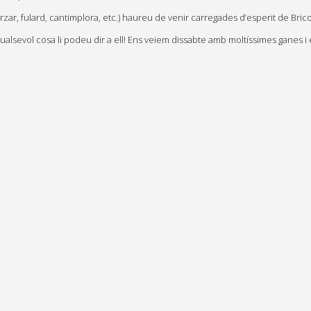
rzar, fulard, cantimplora, etc.) haureu de venir carregades d’esperit de Br
alsevol cosa li podeu dir a ell! Ens veiem dissabte amb moltíssimes ganes i 