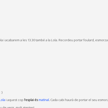
la i acabarem a les 13.30 també a la Lola. Recordeu portar foulard, esmorzar
:)
Lola
i aquest cop
l’esplai és
matinal
.
Cada cabi haurà de portar el seu esmorz
 de venir, molt atentes!