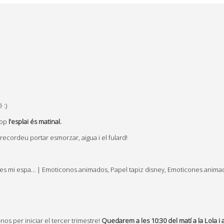
 :)
cop
l’esplai és
matinal.
recordeu portar esmorzar, aigua i el fulard!
s per iniciar el tercer trimestre!
Quedarem a les 10:30 del matí a la Lola i 