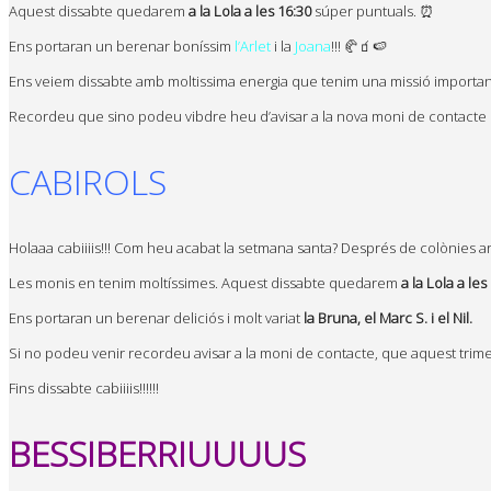
Aquest dissabte quedarem
a la Lola a les 16:30
súper puntuals. ⏰
Ens portaran un berenar boníssim
l’Arlet
i la
Joana
!!! 🥐🧃🍉
Ens veiem dissabte amb moltissima energia que tenim una missió importantís
Recordeu que sino podeu vibdre heu d’avisar a la nova moni de contacte 
CABIROLS
Holaaa cabiiiis!!! Com heu acabat la setmana santa? Després de colònies ar
Les monis en tenim moltíssimes. Aquest dissabte quedarem
a la Lola a les
Ens portaran un berenar deliciós i molt variat
la Bruna, el Marc S. i el Nil.
Si no podeu venir recordeu avisar a la moni de contacte, que aquest trime
Fins dissabte cabiiiis!!!!!!
BESSIBERRIUUUUS