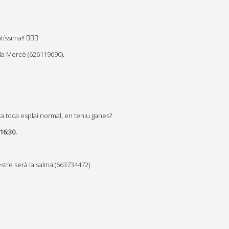
sima!! 🦸‍♀️✨
la Mercè (626119690).
a toca esplai normal, en teniu ganes?
 16:30.
stre serà la salma (663734472)