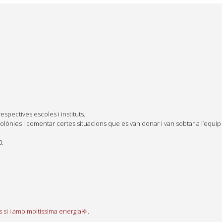
espectives escoles i instituts.
 colònies i comentar certes situacions que es van donar i van sobtar a l’e
0.
si i amb moltissima energia🔆.