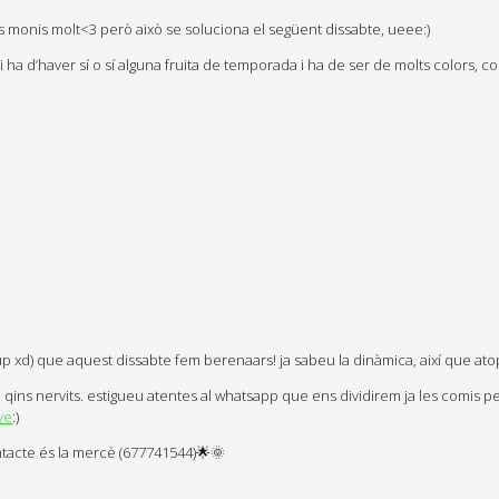
es monis molt<3 però això se soluciona el següent dissabte, ueee:)
hi ha d’haver sí o sí alguna fruita de temporada i ha de ser de molts colors, c
grup xd) que aquest dissabte fem berenaars! ja sabeu la dinàmica, així que at
ns nervits. estigueu atentes al whatsapp que ens dividirem ja les comis per 
ve
:)
ontacte és la mercè (677741544)🌟🌞