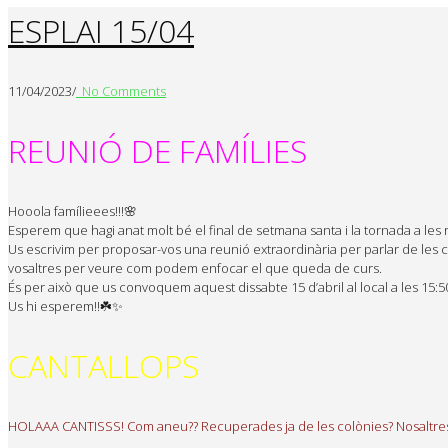
ESPLAI 15/04
11/04/2023
/
No Comments
REUNIÓ DE FAMÍLIES
Hooola famílieees!!!🌸
Esperem que hagi anat molt bé el final de setmana santa i la tornada a les r
Us escrivim per proposar-vos una reunió extraordinària per parlar de les
vosaltres per veure com podem enfocar el que queda de curs.
És per això que us convoquem aquest dissabte 15 d’abril al local a les 15:5
Us hi esperem!!☘️✨
CANTALLOPS
HOLAAA CANTISSS! Com aneu?? Recuperades ja de les colònies? Nosaltres 