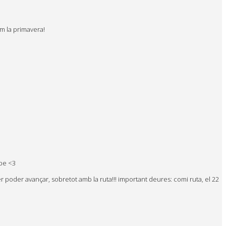
om la primavera!
ope <3
poder avançar, sobretot amb la ruta!!! important deures: comi ruta, el 22