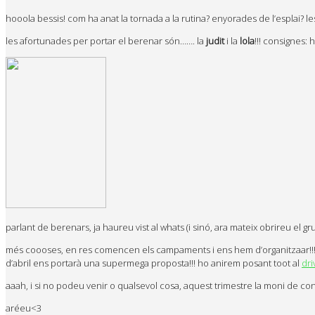
hooola bessis! com ha anat la tornada a la rutina? enyorades de l’esplai? l
les afortunades per portar el berenar són……. la
judit
i la
lola
!!! consignes: 
parlant de berenars, ja haureu vist al whats (i sinó, ara mateix obrireu el 
més coooses, en res comencen els campaments i ens hem d’organitzaar!!! qi
d’abril ens portarà una supermega proposta!!! ho anirem posant toot al
dri
aaah, i si no podeu venir o qualsevol cosa, aquest trimestre la moni de c
aréeu<3