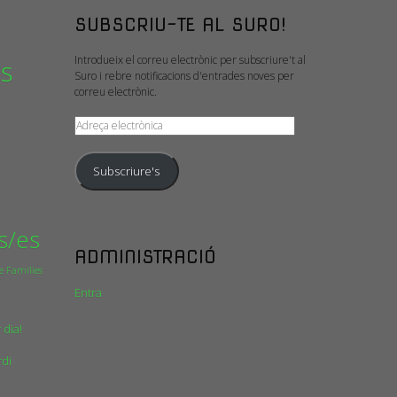
SUBSCRIU-TE AL SURO!
Introdueix el correu electrònic per subscriure't al
is
Suro i rebre notificacions d'entrades noves per
correu electrònic.
Adreça
electrònica
Subscriure's
s/es
ADMINISTRACIÓ
e Famílies
Entra
 dia!
rdi