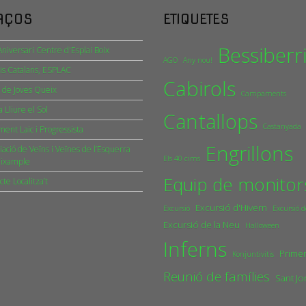
AÇOS
ETIQUETES
Bessiberr
niversari Centre d'Esplai Boix
AGO
Any nou!
is Catalans, ESPLAC
Cabirols
 de Joves Queix
Campaments
a Lliure el Sol
Cantallops
Castanyada
ent Laic i Progressista
Engrillons
iació de Veïns i Veïnes de l’Esquerra
Els 40 cims
Eixample
Equip de monitor
cte Localitza’t
Excursió d'Hivern
Excursió
Excursió d
Excursió de la Neu
Halloween
Inferns
Primer
Konjuntivitis
Reunió de famílies
Sant Jo