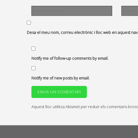
Desa el meu nom, correu electrònic i lloc web en aquest na
Notify me of follow-up comments by email.
Notify me of new posts by email.
Aquest lloc utilitza Akismet per reduir els comentaris bros