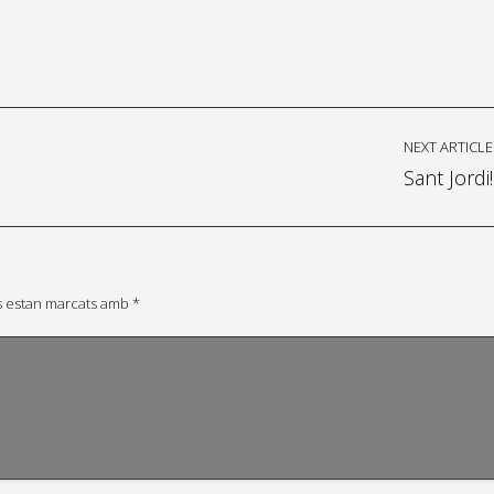
NEXT ARTICLE
Sant Jordi!
s estan marcats amb
*