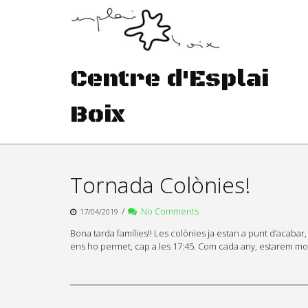
Skip
to
content
Centre d'Esplai
Boix
Tornada Colònies!
/
No Comments
17/04/2019
Bona tarda famílies!! Les colònies ja estan a punt d’acabar, o
ens ho permet, cap a les 17:45. Com cada any, estarem mo