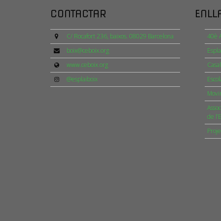
CONTACTAR
ENLL
C/ Rocafort 236, baixos. 08029 Barcelona
40è A
boix@ceboix.org
Espla
www.ceboix.org
Casal
@esplaiboix
Escol
Movim
Assoc
de l’
Proje