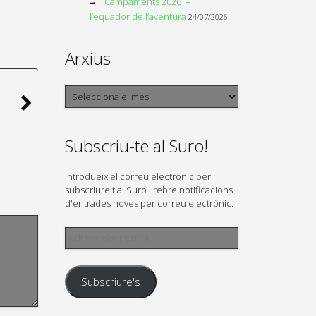
Campaments 2026 –
l’equador de l’aventura
24/07/2026
Arxius
Arxius
Subscriu-te al Suro!
Introdueix el correu electrònic per
subscriure't al Suro i rebre notificacions
d'entrades noves per correu electrònic.
Adreça
electrònica
Subscriure's