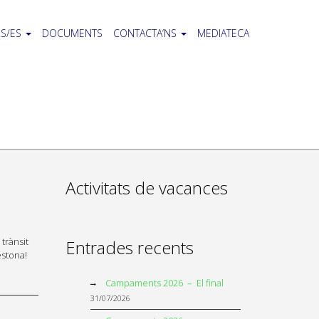
S/ES
DOCUMENTS
CONTACTA’NS
MEDIATECA
Activitats de vacances
 trànsit
Entrades recents
estona!
Campaments 2026 – El final
31/07/2026