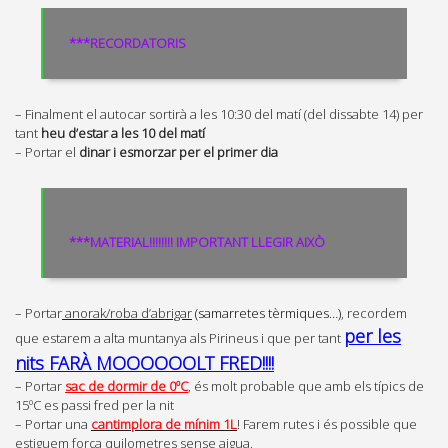
***RECORDATORIS
– Finalment el autocar sortirà a les 10:30 del matí (del dissabte 14) per
tant
heu d’estar a les 10 del matí
– Portar el
dinar i esmorzar per el primer dia
***MATERIAL!!!!!!!! IMPORTANT LLEGIR AIXÒ
– Portar
anorak/roba d’abrigar
(samarretes tèrmiques…)
, recordem
per les
que estarem a alta muntanya als Pirineus i que per tant
nits FARÀ MOOOOOOLT FRED!!!!
– Portar
sac de dormir de 0ºC
, és molt probable que amb els típics de
15ºC es passi fred per la nit
– Portar una
cantimplora de mínim 1L
! Farem rutes i és possible que
estiguem força quilometres sense aigua.