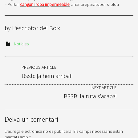
– Portar
cangur i roba impermeable
, anar preparats per si plou
by
L'escriptor del Boix
Notícies
PREVIOUS ARTICLE
Bssb: Ja hem arribat!
NEXT ARTICLE
BSSB: la ruta s’acaba!
Deixa un comentari
L'adreça electrònica no es publicarà.
Els camps necessaris estan
marcats amb
*