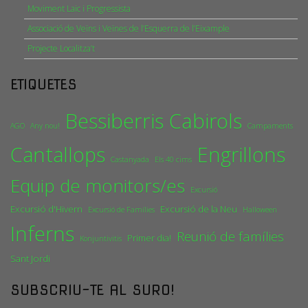
Moviment Laic i Progressista
Associació de Veïns i Veïnes de l’Esquerra de l’Eixample
Projecte Localitza’t
ETIQUETES
Bessiberris
Cabirols
AGO
Any nou!
Campaments
Cantallops
Engrillons
Castanyada
Els 40 cims
Equip de monitors/es
Excursió
Excursió d'Hivern
Excursió de la Neu
Excursió de Famílies
Halloween
Inferns
Reunió de famílies
Primer dia!
Konjuntivitis
Sant Jordi
SUBSCRIU-TE AL SURO!