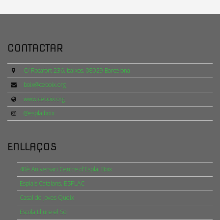
CONTACTAR
C/ Rocafort 236, baixos. 08029 Barcelona
boix@ceboix.org
www.ceboix.org
@esplaiboix
ENLLAÇOS
40è Aniversari Centre d'Esplai Boix
Esplais Catalans, ESPLAC
Casal de Joves Queix
Escola Lliure el Sol