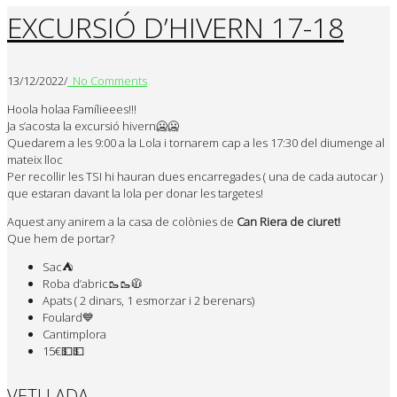
EXCURSIÓ D’HIVERN 17-18
13/12/2022
/
No Comments
Hoola holaa Famílieees!!!
Ja s’acosta la excursió hivern🥶🥶
Quedarem a les 9:00 a la Lola i tornarem cap a les 17:30 del diumenge al
mateix lloc
Per recollir les TSI hi hauran dues encarregades ( una de cada autocar )
que estaran davant la lola per donar les targetes!
Aquest any anirem a la casa de colònies de
Can Riera de ciuret!
Que hem de portar?
Sac⛺
Roba d’abric🥾🥾🧥
Apats ( 2 dinars, 1 esmorzar i 2 berenars)
Foulard💙
Cantimplora
15€
💵
💵
VETLLADA