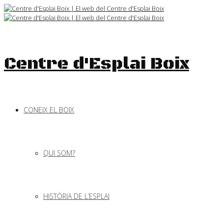
Skip
to
content
Centre d'Esplai Boix
CONEIX EL BOIX
QUI SOM?
HISTÒRIA DE L’ESPLAI