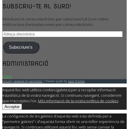
SUBSCRIU-TE AL SURO!
Introdueix el correu electrònic per subscriure't al Suro i rebre
notificacions d'entrades noves per correu electrònic.
Adreça
electrònica
Subscriure's
ADMINISTRACIÓ
Entra
proudly powered by wordpress
|
theme: quest by
pace themes
.
Aquest lloc web utilitza cookies (galetes) per a recopilar informació
estadística de la vostra navegació. Si continueu navegant, considerem
que n'accepteu l'ús.
Més informació de la nostra política de cookies
Acceptar
La configuració de les galetes d'aquesta web esta definida per a
"permetre galetes" i d'aquesta forma oferir-te una millor experiència de
navegació. Si continues utilitzant aquest lloc web sense canviar la