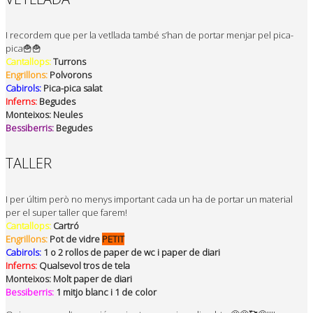
I recordem que per la vetllada també s’han de portar menjar pel pica-
pica🍟🍟
Cantallops:
Turrons
Engrillons:
Polvorons
Cabirols:
Pica-pica salat
Inferns:
Begudes
Monteixos: Neules
Bessiberris:
Begudes
TALLER
I per últim però no menys important cada un ha de portar un material
per el super taller que farem!
Cantallops:
Cartró
Engrillons:
Pot de vidre
PETIT
Cabirols:
1 o 2 rollos de paper de wc i paper de diari
Inferns:
Qualsevol tros de tela
Monteixos: Molt paper de diari
Bessiberris:
1 mitjo blanc i 1 de color