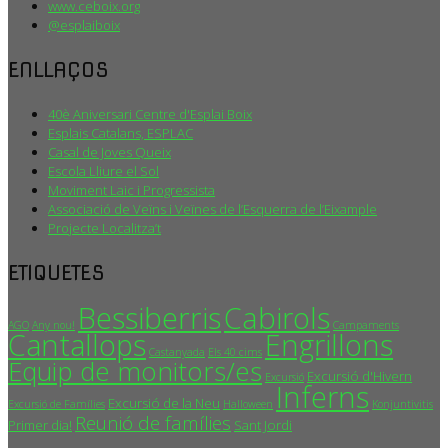
www.ceboix.org
@esplaiboix
ENLLAÇOS
40è Aniversari Centre d'Esplai Boix
Esplais Catalans, ESPLAC
Casal de Joves Queix
Escola Lliure el Sol
Moviment Laic i Progressista
Associació de Veïns i Veïnes de l’Esquerra de l’Eixample
Projecte Localitza’t
ETIQUETES
Bessiberris
Cabirols
AGO
Any nou!
Campaments
Cantallops
Engrillons
Castanyada
Els 40 cims
Equip de monitors/es
Excursió d'Hivern
Excursió
Inferns
Excursió de la Neu
Excursió de Famílies
Halloween
Konjuntivitis
Reunió de famílies
Primer dia!
Sant Jordi