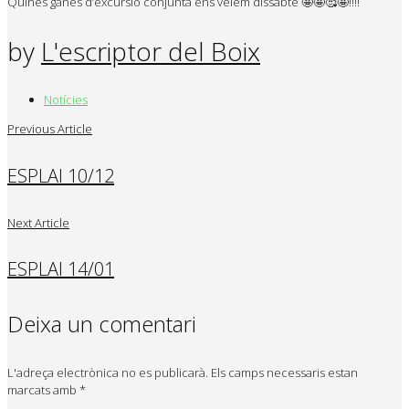
Quines ganes d’excursió conjunta ens veiem dissabte
🤩
🤩
🥰
🤩
!!!!
by
L'escriptor del Boix
Notícies
Previous Article
ESPLAI 10/12
Next Article
ESPLAI 14/01
Deixa un comentari
L'adreça electrònica no es publicarà.
Els camps necessaris estan
marcats amb
*