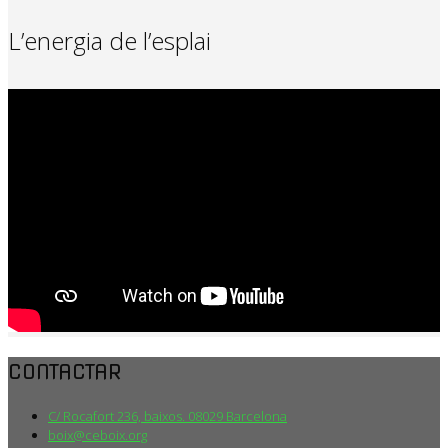
L’energia de l’esplai
CONTACTAR
C/ Rocafort 236, baixos. 08029 Barcelona
boix@ceboix.org