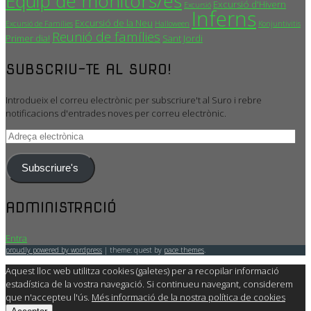
Equip de monitors/es
Excursió d'Hivern
Excursió
Inferns
Excursió de la Neu
Excursió de Famílies
Halloween
Konjuntivitis
Reunió de famílies
Primer dia!
Sant Jordi
SUBSCRIU-TE AL SURO!
Introdueix el correu electrònic per subscriure't al Suro i rebre
notificacions d'entrades noves per correu electrònic.
Adreça
electrònica
Subscriure's
ADMINISTRACIÓ
Entra
proudly powered by wordpress
|
theme: quest by
pace themes
.
Aquest lloc web utilitza cookies (galetes) per a recopilar informació
estadística de la vostra navegació. Si continueu navegant, considerem
que n'accepteu l'ús.
Més informació de la nostra política de cookies