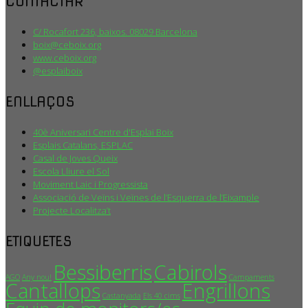
CONTACTAR
C/ Rocafort 236, baixos. 08029 Barcelona
boix@ceboix.org
www.ceboix.org
@esplaiboix
ENLLAÇOS
40è Aniversari Centre d'Esplai Boix
Esplais Catalans, ESPLAC
Casal de Joves Queix
Escola Lliure el Sol
Moviment Laic i Progressista
Associació de Veïns i Veïnes de l’Esquerra de l’Eixample
Projecte Localitza’t
ETIQUETES
Bessiberris
Cabirols
AGO
Any nou!
Campaments
Cantallops
Engrillons
Castanyada
Els 40 cims