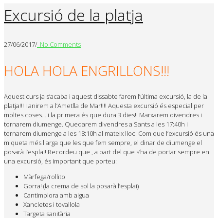
Excursió de la platja
27/06/2017
/
No Comments
HOLA HOLA ENGRILLONS!!!
Aquest curs ja s’acaba i aquest dissabte farem l’última excursió, la de la
platja!!! I anirem a l’Ametlla de Mar!!!! Aquesta excursió és especial per
moltes coses… i la primera és que dura 3 dies!! Marxarem divendres i
tornarem diumenge. Quedarem divendres a Sants a les 17:40h i
tornarem diumenge a les 18:10h al mateix lloc. Com que l’excursió és una
miqueta més llarga que les que fem sempre, el dinar de diumenge el
posarà l’esplai! Recordeu que , a part del que s’ha de portar sempre en
una excursió, és important que porteu:
Màrfega/rollito
Gorra! (la crema de sol la posarà l’esplai)
Cantimplora amb aigua
Xancletes i tovallola
Targeta sanitària