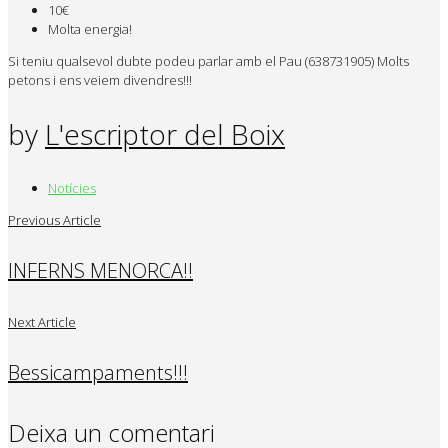
10€
Molta energia!
Si teniu qualsevol dubte podeu parlar amb el Pau (638731905) Molts
petons i ens veiem divendres!!!
by
L'escriptor del Boix
Notícies
Previous Article
INFERNS MENORCA!!
Next Article
Bessicampaments!!!
Deixa un comentari