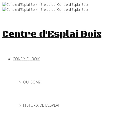
Skip
to
content
Centre d'Esplai Boix
CONEIX EL BOIX
QUI SOM?
HISTÒRIA DE L’ESPLAI