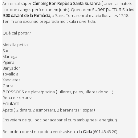
(
Anirem al súper
Càmping Bon Repòs a Santa Susanna
anem al mateix
super puntuals
lloc que
cangris
però no anem junts). Quedarem
a les
9:00 davant de la Farmàcia,
a Sans. Tornarem al mateix lloc a les 17:18.
Tenim una excursió preparada molt
xula
i divertida.
Què cal portar?
Motxilla petita
Sac
Màrfega
Pijama
Banyador
Tovallola
Xancletes
Gorra
Acessoris
(
de platja/piscina
ulleres, pales, ulleres de sol…)
Roba de recanvi
Foulard
(
)
Àpats
2 dinars, 2 esmorzars, 2 berenars i 1 sopar
Ens veiem de qui poc per acabar el curs amb ganes i energia. :)
Recordeu que si no podeu venir aviseu a la
Carla
(601 45 43 20)