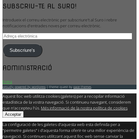
SUBSCRIU-TE AL SURO!
Introdueix el correu electrònic per subscriure't al Suro i rebre
notificacions d'entrades noves per correu electrònic.
Adreça
electrònica
Subscriure's
ADMINISTRACIÓ
Entra
proudly powered by wordpress
|
theme: quest by
pace themes
.
Aquest lloc web utilitza cookies (galetes) per a recopilar informació
estadística de la vostra navegació. Si continueu navegant, considerem
que n'accepteu l'ús.
Més informació de la nostra política de cookies
Acceptar
La configuració de les galetes d'aquesta web esta definida per a
"permetre galetes" i d'aquesta forma oferir-te una millor experiència de
navegació. Si continues utilitzant aquest lloc web sense canviar la