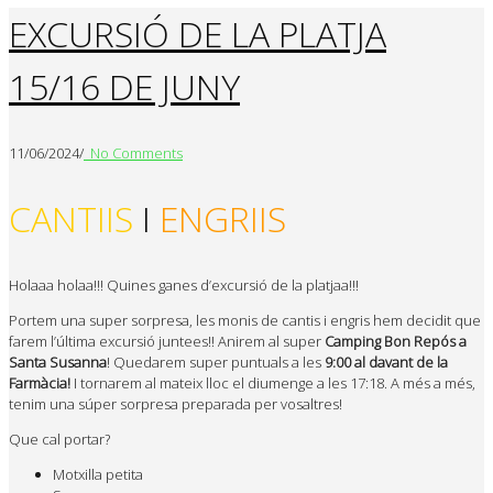
EXCURSIÓ DE LA PLATJA
15/16 DE JUNY
11/06/2024
/
No Comments
CANTIIS
I
ENGRIIS
Holaaa holaa!!! Quines ganes d’excursió de la platjaa!!!
Portem una super sorpresa, les monis de cantis i engris hem decidit que
farem l’última excursió juntees!! Anirem al super
Camping Bon Repós a
Santa Susanna
! Quedarem super puntuals a les
9:00 al davant de la
Farmàcia!
I tornarem al mateix lloc el diumenge a les 17:18. A més a més,
tenim una súper sorpresa preparada per vosaltres!
Que cal portar?
Motxilla petita