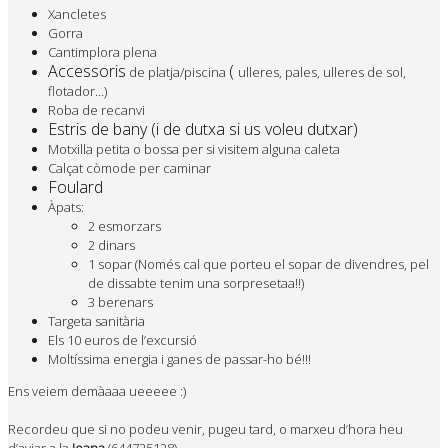
Xancletes
Gorra
Cantimplora plena
Accessoris
(
de platja/piscina
ulleres, pales, ulleres de sol,
flotador…)
Roba de recanvi
Estris de bany (i de dutxa si us voleu dutxar)
Motxilla petita o bossa per si visitem alguna caleta
Calçat còmode per caminar
Foulard
Àpats:
2 esmorzars
2 dinars
1 sopar (Només cal que porteu el sopar de divendres, pel
de dissabte tenim una sorpresetaa!!)
3 berenars
Targeta sanitària
Els 10 euros de l’excursió
Moltíssima energia i ganes de passar-ho bé!!!
Ens veiem demàaaa ueeeee :)
Recordeu que si no podeu venir, pugeu tard, o marxeu d’hora heu
d’aviar a la
Joana
(644725128)