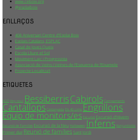
www.ceboix.org
@esplaiboix
ENLLAÇOS
40è Aniversari Centre d'Esplai Boix
Esplais Catalans, ESPLAC
Casal de Joves Queix
Escola Lliure el Sol
Moviment Laic i Progressista
Associació de Veïns i Veïnes de l’Esquerra de l’Eixample
Projecte Localitza’t
ETIQUETES
Bessiberris
Cabirols
AGO
Any nou!
Campaments
Cantallops
Engrillons
Castanyada
Els 40 cims
Equip de monitors/es
Excursió d'Hivern
Excursió
Inferns
Excursió de la Neu
Excursió de Famílies
Halloween
Konjuntivitis
Reunió de famílies
Primer dia!
Sant Jordi