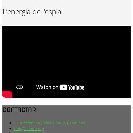
L’energia de l’esplai
CONTACTAR
C/ Rocafort 236, baixos. 08029 Barcelona
boix@ceboix.org