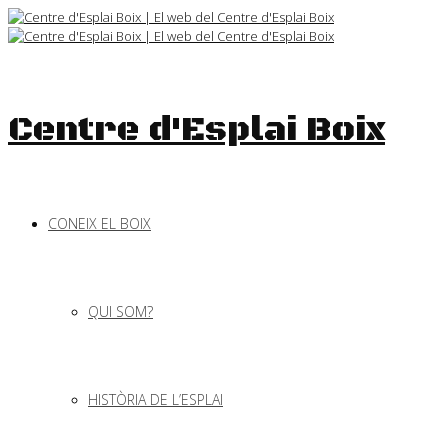
Skip
to
content
Centre d'Esplai Boix
CONEIX EL BOIX
QUI SOM?
HISTÒRIA DE L’ESPLAI