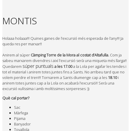
MONTIS
Holaaa holaaa
!!! Quines ganes de l’excursió més esperada de l’any!!! Ja
queda res per marxar!!
Anirem al súper
Càmping Torre de la Mora al costat d’Altafulla.
Com ja
sabeu marxarem divendres i així l’excursió serà una miqueta més llarga!!
súper puntuals
Quedarem
a les 17.00
a la Lola per agafar les tendes i
tot el material i anirem totes juntes fins a Sants. No arribeu tard que no
volem perdre el tren!!! Tornarem a Sants diumenge cap a les
18.10
i
anirem totes juntes cap a la Lola on acabarà l’excursió!! Serà una
excursió xulíssima i amb moltíssimes sorpereses :))
Què cal portar?
Sac
Màrfega
Pijama
Banyador
Tovallola