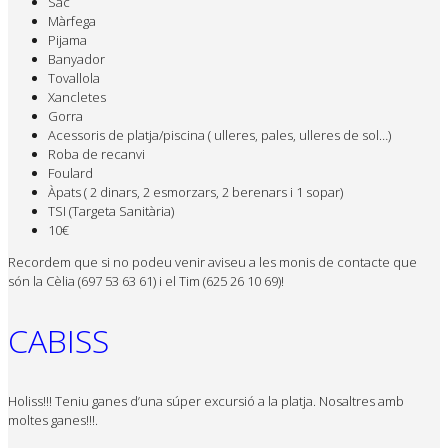
Sac
Màrfega
Pijama
Banyador
Tovallola
Xancletes
Gorra
Acessoris de platja/piscina ( ulleres, pales, ulleres de sol…)
Roba de recanvi
Foulard
Àpats ( 2 dinars, 2 esmorzars, 2 berenars i 1 sopar)
TSI (Targeta Sanitària)
10€
Recordem que si no podeu venir aviseu a les monis de contacte que
són la Cèlia (697 53 63 61) i el Tim (625 26 10 69)!
CABISS
Holiss
!!! Teniu ganes d’una súper excursió a la platja. Nosaltres amb
moltes ganes!!
!.