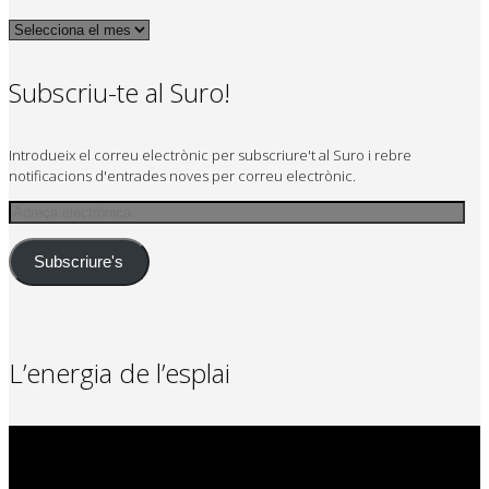
Arxius
Subscriu-te al Suro!
Introdueix el correu electrònic per subscriure't al Suro i rebre
notificacions d'entrades noves per correu electrònic.
Adreça
electrònica
Subscriure's
L’energia de l’esplai