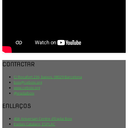
CONTACTAR
C/ Rocafort 236, baixos. 08029 Barcelona
boix@ceboix.org
www.ceboix.org
@esplaiboix
ENLLAÇOS
40è Aniversari Centre d'Esplai Boix
Esplais Catalans, ESPLAC