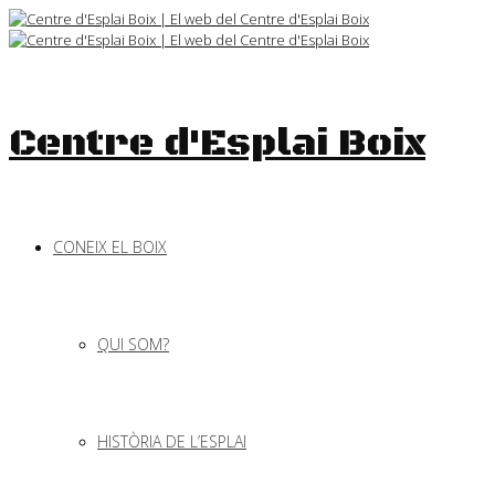
Skip
to
content
Centre d'Esplai Boix
CONEIX EL BOIX
QUI SOM?
HISTÒRIA DE L’ESPLAI