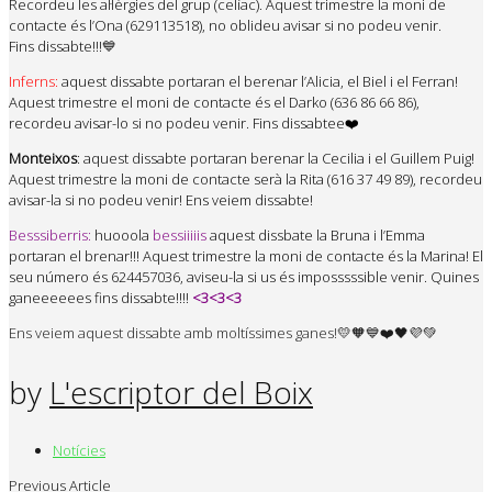
Recordeu les al·lèrgies del grup (celíac).
Aquest trimestre la moni de
contacte és l’Ona (629113518), no oblideu avisar si no podeu venir.
Fins dissabte!!!
💙
Inferns:
a
quest dissabte portaran el berenar l’Alicia, el Biel i el Ferran!
Aquest trimestre el moni de contacte és el Darko (636 86 66 86),
recordeu avisar-lo si no podeu venir. Fins dissabtee
❤️
Monteixos
: aquest dissabte portaran berenar la Cecilia i el Guillem Puig!
Aquest trimestre la moni de contacte serà la Rita (616 37 49 89), recordeu
avisar-la si no podeu venir! Ens veiem dissabte!
Besssiberris:
huooola
bessiiiiis
aquest dissbate la Bruna i l’Emma
portaran el brenar!!! Aquest trimestre la moni de contacte és la Marina! El
seu número és 624457036, aviseu-la si us és imposssssible venir. Quines
ganeeeeees fins dissabte!!!!
<3<3<3
Ens veiem aquest dissabte amb moltíssimes ganes!
💛
🧡
💙
❤️
🖤
💜
💚
by
L'escriptor del Boix
Notícies
Previous Article