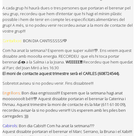
A cada grup hi haurà dues o tres persones que portaran el berenar pel
seu grup, recordeu que hem d’intentar que hi hagi el mínim plàstic
possible i hem de tenir en compte les especificitats alimentàries del
grup! A més, si no podeu venir recordeu avisar a la moni de contacte del
vostre grup!!!
Cantallops:
BON DIA CANTISSSSS!💛
Com ha anat la setmana? Esperem que super xuliii!!🎊. Ens veiem aquest
dissabte amb mooolta energia. RECORDEU que els hi toca portar
berenar🍏🍩 a la Salma i a la Joana.
W
EEEEE❗️❗️
Recordeu que hem quedat
al Parc del Joan Miró a les 16:30
El moni de contacte aquest trimestre serà el CARLES (608724544).
Sobretot aviseu si no podeu venir. Fins dissabtee!!!
Engrillons:
Bon diaa engrisssss!!!! Esperem que la setmana hagi anat
mooooooolt bé!!!🎊 Aquest dissabte portaran el berenar la Caterina i
l’Arnau. Aquest trimestre la moni de contacte és la Mar (611 61 00 09),
recordeu avisar-la si no podeu venir!!!
Us
esperem amb les piles ben
carregades :))))
Cabirols:
Bon dia Cabis!!! Com ha anat la setmana???
Aquest dissabte portaran el berenar el Marc Serrano, la Bruna i el Xabi!!!