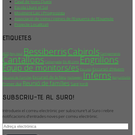
Casal de Joves Queix
Escola Lliure el Sol
Moviment Laic i Progressista
Associació de Veïns i Veïnes de l’Esquerra de l’Eixample
Projecte Localitza’t
ETIQUETES
Bessiberris
Cabirols
AGO
Any nou!
Campaments
Cantallops
Engrillons
Castanyada
Els 40 cims
Equip de monitors/es
Excursió d'Hivern
Excursió
Inferns
Excursió de la Neu
Excursió de Famílies
Halloween
Konjuntivitis
Reunió de famílies
Primer dia!
Sant Jordi
SUBSCRIU-TE AL SURO!
Introdueix el correu electrònic per subscriure't al Suro i rebre
notificacions d'entrades noves per correu electrònic.
Adreça
electrònica