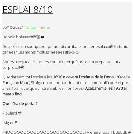
ESPLAI 8/10
06/10/2022
/
No Comments
Hooola holaaaa!!!
👋🏼
❤️
Després d’un suuupeeer primer dia arriba el primer esplaaaii!! En teniu
ganees? Les monis moltíssimeeees!!!!
🥳
🥳
🥳
Aquesta vegada el suro es conjunt perquè us tenim preparada una
sorpresa!!
🤪
Quedareem tot l’esplai a les
16:30 a davant l’estàtua de la Dona i l’Ocell al
Parc Joan Miró
( Si algú no pot portar l’infant directament allà que el porti
a les 16 al local que vindrà amb les monitores).
Acabarem a les 19:30 al
mateix lloc!
Que s’ha de portar?
-Foulard
💙
-Aigua
🥛
-MOOOOOOOOOOOOOOOOOOOOOOOLTA energiiiaaa!!!
🤸🏽‍♀️
🏃🏽‍♂️
🔥