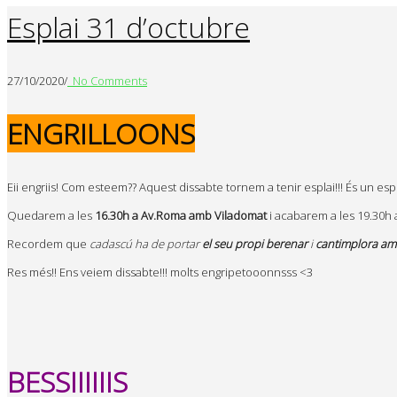
Esplai 31 d’octubre
27/10/2020
/
No Comments
ENGRILLOONS
Eii engriis! Com esteem?? Aquest dissabte tornem a tenir esplai!!! És un e
Quedarem a les
16.30h a Av.Roma amb Viladomat
i acabarem a les 19.30h a
Recordem que
cadascú ha de portar
el seu propi berenar
i
cantimplora amb
Res més!! Ens veiem dissabte!!! molts engripetooonnsss <3
BESSIIIIIIS