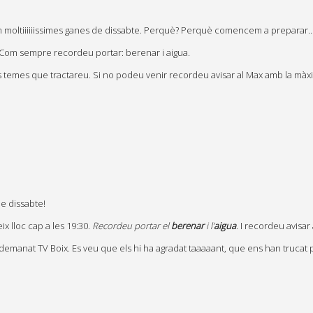
im moltiiiiiissimes ganes de dissabte. Perquè? Perquè comencem a preparar
llà. Com sempre recordeu portar: berenar i aigua.
els temes que tractareu. Si no podeu venir recordeu avisar al Max amb la màx
de dissabte!
ix lloc cap a les 19:30.
Recordeu portar el
berenar
i l’
aigua
. I recordeu avisar
emanat TV Boix. Es veu que els hi ha agradat taaaaant, que ens han trucat p