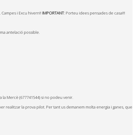
… Campes i Excu hivern!!
IMPORTANT
: Porteu idees pensades de casa!!!
ima antelació possible.
 a la Mercè (677741544) si no podeu venir.
er realitzar la prova pilot. Per tant us demanem molta energia i ganes, que