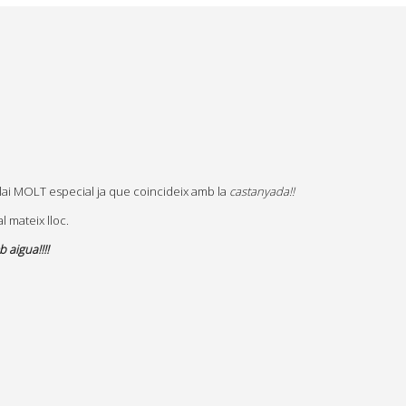
splai MOLT especial ja que coincideix amb la
castanyada!!
l mateix lloc.
 aigua!!!!