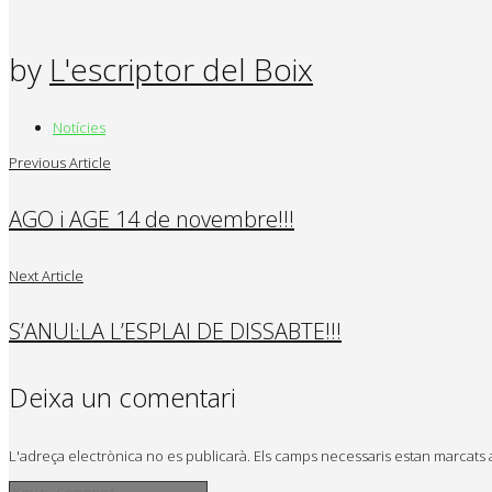
by
L'escriptor del Boix
Notícies
Previous Article
AGO i AGE 14 de novembre!!!
Next Article
S’ANUL·LA L’ESPLAI DE DISSABTE!!!
Deixa un comentari
L'adreça electrònica no es publicarà.
Els camps necessaris estan marcat