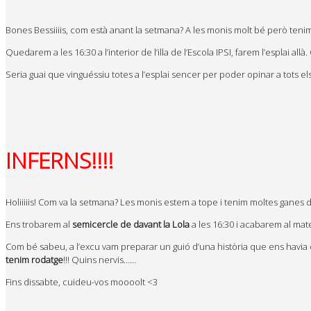
Bones Bessiiiis, com està anant la setmana? A les monis molt bé però ten
Quedarem a les 16:30 a l’interior de l’illa de l’Escola IPSI, farem l’esplai a
Seria guai que vinguéssiu totes a l’esplai sencer per poder opinar a tots 
IN
FERNS
!!!!
Holiiiiis! Com va la setmana? Les monis estem a tope i tenim moltes ganes 
Ens trobarem al
semicercle de davant la Lola
a les 16:30 i acabarem al mate
Com bé sabeu, a l’excu vam preparar un guió d’una història que ens havia d
tenim
rodatge
!!! Quins nervis……
Fins dissabte, cuideu-vos moooolt <3