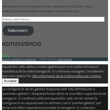
Introdueix el correu electrònic per subscriure't al Suro i rebre
notificacions d'entrades noves per correu electrònic.
Adreça
electrònica
Subscriure's
ADMINISTRACIÓ
Entra
proudly powered by wordpress
|
theme: quest by
pace themes
.
Aquest lloc web utilitza cookies (galetes) per a recopilar informació
estadística de la vostra navegació. Si continueu navegant, considerem
que n'accepteu l'ús.
Més informació de la nostra política de cookies
Acceptar
La configuració de les galetes d'aquesta web esta definida per a
"permetre galetes" i d'aquesta forma oferir-te una millor experiència de
navegació. Si continues utilitzant aquest lloc web sense canviar la
configuració en aquesta web es defineix com a "permet galetes" per
donar-li la millor experiència possible la navegació. Si continueu