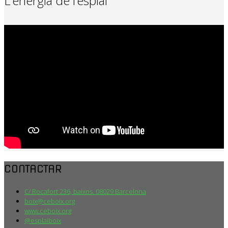
L’energia de l’esplai
CONTACTAR
C/ Rocafort 236, baixos. 08029 Barcelona
boix@ceboix.org
www.ceboix.org
@esplaiboix