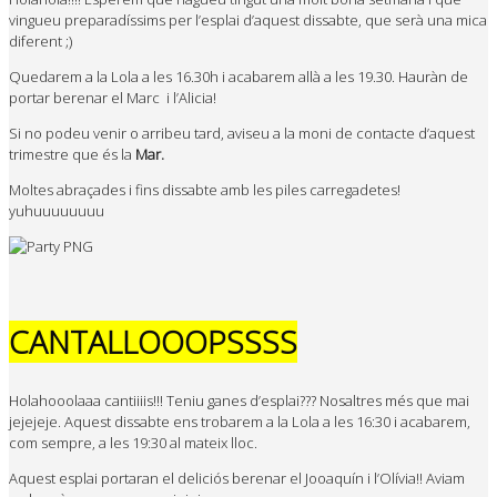
vingueu preparadíssims per l’esplai d’aquest dissabte, que serà una mica
diferent ;)
Quedarem a la Lola a les 16.30h i acabarem allà a les 19.30. Hauràn de
portar berenar el Marc i l’Alicia!
Si no podeu venir o arribeu tard, aviseu a la moni de contacte d’aquest
trimestre que és la
Mar.
Moltes abraçades i fins dissabte amb les piles carregadetes!
yuhuuuuuuuu
CANTALLOOOPSSSS
Holahooolaaa cantiiiis!!! Teniu ganes d’esplai??? Nosaltres més que mai
jejejeje. Aquest dissabte ens trobarem a la Lola a les 16:30 i acabarem,
com sempre, a les 19:30 al mateix lloc.
Aquest esplai portaran el deliciós berenar el Jooaquín i l’Olívia!! Aviam