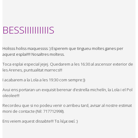
BESSIIIIIIIIIIS
Holisss holiss maquessss :) Esperem que tingueu moltes ganes per
aquest esplai!!!! Nosaltres moltess.
Toca esplai especial jejej. Quedarem a les 16:30 al ascensor exterior de
les Arenes, puntualitat marrecs!!!
I acabarem a la Lola a les 19:30 com sempre:))
Avui ens portaran un exquisit berenar d’estrella michelín, la Lola i el Pol
oleolee!!!
Recordeu que si no podeu venir o arribeu tard, avisar al nostre estimat
moni de contacte (Nil: 717712998).
Ens veiem aquest dissabte!!! Τα λέμε εκεί :)