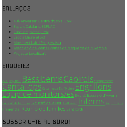
ENLLAÇOS
40è Aniversari Centre d'Esplai Boix
Esplais Catalans, ESPLAC
Casal de Joves Queix
Escola Lliure el Sol
Moviment Laic i Progressista
Associació de Veïns i Veïnes de l’Esquerra de l’Eixample
Projecte Localitza’t
ETIQUETES
Bessiberris
Cabirols
AGO
Any nou!
Campaments
Cantallops
Engrillons
Castanyada
Els 40 cims
Equip de monitors/es
Excursió d'Hivern
Excursió
Inferns
Excursió de la Neu
Excursió de Famílies
Halloween
Konjuntivitis
Reunió de famílies
Primer dia!
Sant Jordi
SUBSCRIU-TE AL SURO!