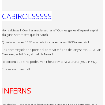
CABIROLSSSSS
Holi cabissss!!! Com ha anat la setmana? Quines ganes d’aquest esplai i
d’alguna sorpreseta que hi haurà!!
Quedarem a les 16:30 a la Lola i tornarem a les 19:30 al mateix lloc.
Les encarregades de portar el berenar més bo de l’any seran……. la Laia
Gásquez, el Nil Pou, el Joel i la Nora!!!
Recordeu que si no podeu venir heu d’avisar a la Bruna (662944547).
Ens veiem dissabte!!
INFERNS
Holahola!!!! Esperem que hagueu tingut una molt bona setmana i que