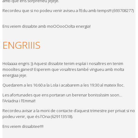
amb què ens sorpreneu jejeje.
Recordeu que si no podeu venir aviseu a l’Edu amb temps!!! (693708277)
Ens veiem dissabte amb moOOooOolta energia!
ENGRIIIS
Holaaaa engris :)) Aquest dissabte tenim esplai i nosaltres en tenim
moooltes ganes!! Esperem que vosaltres també vingueu amb molta
energiaa jeje.
Quedarem a les 16:60 a la Lola i acabarem a les 19:30 al mateix lloc.
Les afortunades que ens portaran un berenar bonissíssim soon…
l’Ariadna i l’Emma!!
Recordeu avisar a la moni de contacte d’aquest trimestre per privat si no
podeu venir, que és l’Ona (629113518).
Ens veiem dissabtee!!!!