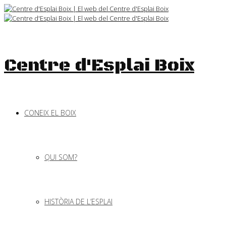
Skip
to
content
Centre d'Esplai Boix
CONEIX EL BOIX
QUI SOM?
HISTÒRIA DE L’ESPLAI