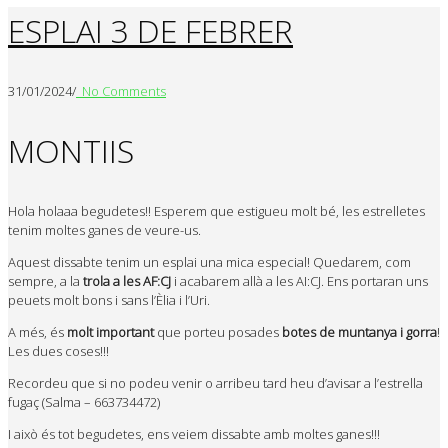
ESPLAI 3 DE FEBRER
31/01/2024
/
No Comments
MONTIIS
Hola
holaaa
begudetes
!! Esperem que estigueu molt bé, les estrelletes
tenim moltes ganes de veure-us.
Aquest dissabte tenim un esplai una mica especial! Quedarem, com
sempre, a la
trola
a les
AF
:CJ
i acabarem allà
a les AI
:CJ
. Ens portaran uns
peuets molt bons i sans l’Èlia i l’Uri.
A més, és
molt important
que porteu posades
botes de muntanya i gorra
!
Les dues coses!!!
Recordeu que si no podeu venir o arribeu tard heu d’avisar a l’estrella
fugaç (Salma – 663734472)
I això és tot
begudetes
, ens veiem dissabte amb moltes ganes!!!