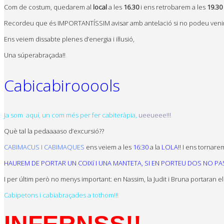
Com de costum, quedarem al
local
a les
16.30
i ens retrobarem a les
19.30
Recordeu que és IMPORTANTÍSSIM avisar amb antelació si no podeu venir. 
Ens veiem dissabte plenes d’energia i il·lusió,
Una súperabraçada!!
Cabicabirooools
Ja som aquí, un com més per fer cabiteràpia,
ueeueee!!!
Què tal la pedaaaaso d’excursió??
CABIMACUS I CABIMAQUES
ens veiem a les
16:30
a la
LOLA
!! I ens tornare
HAUREM DE PORTAR UN COIXí I UNA MANTETA, SI EN PORTEU DOS NO PA
I per últim però no menys important: en Nassim, la Judit i Bruna portaran e
Cabipetons i cabiabraçades a tothom!!!