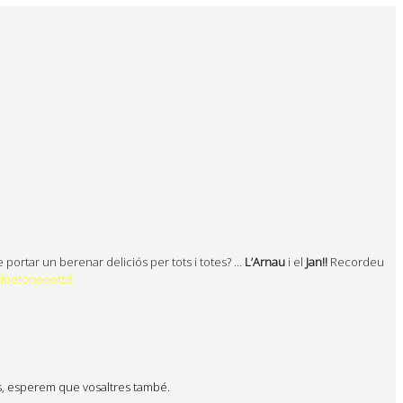
 de portar un berenar deliciós per tots i totes? …
L’Arnau
i el
Jan
!!
Recordeu
ipetoneeets!!
es, esperem que vosaltres també.