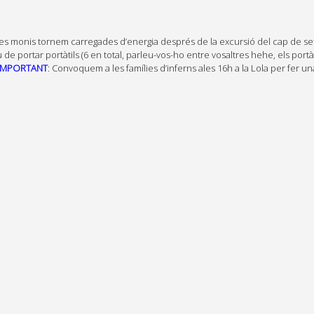
Les monis tornem carregades d’energia després de la excursió del cap de se
portar portàtils (6 en total, parleu-vos-ho entre vosaltres hehe, els portà
IMPORTANT
: Convoquem a les famílies d’inferns ales 16h a la Lola per fer u