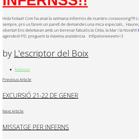
INFERNSS!!
Hola holaa!! Com ha anat la setmana infiernos de nuestro corasooong??!! 
sempre, pro us farem un parell de demandes una mica especials… Haureu de 
oberta!! Ens deleitaran amb un berenar fabulós la Cèlia, la Mar i la Norah!!
agendes!! PD: preguem la màxima assistència. Infipetoneeeets<3
by
L'escriptor del Boix
Notícies
Previous Article
EXCURSIÓ 21-22 DE GENER
Next Article
MISSATGE PER INFERNS