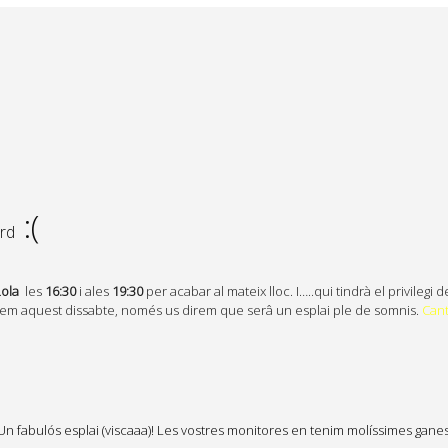
:(
ard
Lola
les
16:
30
i ales
19:
30
per acabar al mateix lloc. I…..qui tindrà el privilegi
erem aquest dissabte, només us direm que serâ un esplai ple de somnis.
Cant
 Un fabulós esplai (viscaaa)! Les vostres monitores en tenim molíssimes gan