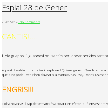
Esplai 28 de Gener
25/01/2017
/
No Comments
CANTIS!!!!!
Hola guapos
i
guapees
! ho
sentim per
donar notícies tant t
Aquest dissabte tornem a tenir esplaaaai! Quines ganes! Quedarem a la
que si no podeu venir heu d’avisar a la Marta (625453856). Doncs, us esp
ENGRIS!!!
Holaa holaaaa! El cap de setmana és a tocar i, en efecte, què ens espera?