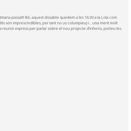
tmana passat!! Bé, aquest dissabte quedem a les 16:30 a la Lola com
tils són imprescindibles, per tant no us columpieu) i… una ment molt
na reunió express per parlar sobre el nou projecte d’inferns, porteu les