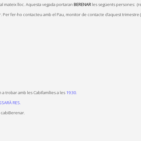
al mateix lloc. Aquesta vegada portaran
BERENAR
les següents persones:
(r
Per fer-ho contacteu amb el Pau, monitor de contacte d’aquest trimestre 
m a trobar amb les Cabifamílies a les
19:30.
SSARÀ RES.
l cabiBerenar.