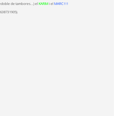
edoble de tambores….) el
KARIM
i el
MARC ! ! !
(638731905).