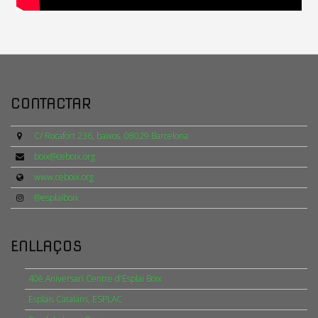
CONTACTAR
C/ Rocafort 236, baixos. 08029 Barcelona
boix@ceboix.org
www.ceboix.org
@esplaiboix
ENLLAÇOS
40è Aniversari Centre d'Esplai Boix
Esplais Catalans, ESPLAC