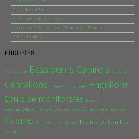
Casal de Joves Queix
Escola Lliure el Sol
Moviment Laic i Progressista
Associació de Veïns i Veïnes de l’Esquerra de l’Eixample
Projecte Localitza’t
ETIQUETES
Bessiberris
Cabirols
AGO
Any nou!
Campaments
Cantallops
Engrillons
Castanyada
Els 40 cims
Equip de monitors/es
Excursió
Excursió d'Hivern
Excursió de la Neu
Excursió de Famílies
Halloween
Inferns
Reunió de famílies
Primer dia!
Konjuntivitis
Sant Jordi