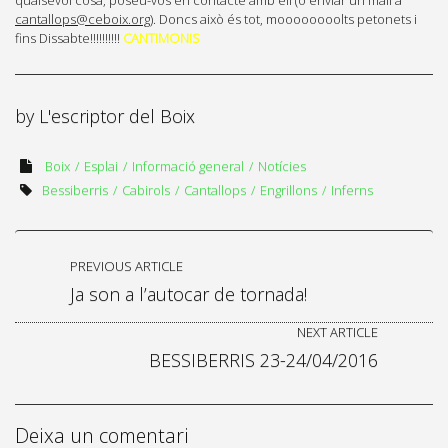
qualsevol cosa, poseu-vos en contacte amb ell (o enviar un mail a
cantallops@ceboix.org
). Doncs això és tot, moooooooolts petonets i
fins Dissabte!!!!!!!!!!
CANTIMONIS
by
L'escriptor del Boix
Boix
Esplai
Informació general
Notícies
Bessiberris
Cabirols
Cantallops
Engrillons
Inferns
PREVIOUS ARTICLE
Ja son a l’autocar de tornada!
NEXT ARTICLE
BESSIBERRIS 23-24/04/2016
Deixa un comentari