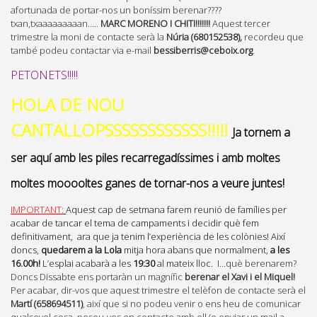
afortunada de portar-nos un boníssim berenar????
txan,txaaaaaaaaan…..
MARC MORENO I CHITI!!!!!!!
Aquest tercer
trimestre la moni de contacte serà la
Núria (680152538),
recordeu que
també podeu contactar via e-mail
bessiberris@ceboix.org
.
PETONETS!!!!!
HOLA DE NOU
CANTALLOPSSSSSSSSSSSS!!!!!
Ja tornem a
ser aquí amb les piles recarregadíssimes i amb moltes
moltes mooooltes ganes de tornar-nos a veure juntes!
IMPORTANT:
Aquest cap de setmana farem reunió de famílies per
acabar de tancar el tema de campaments i decidir què fem
definitivament, ara que ja tenim l’experiència de les colònies! Així
doncs,
quedarem a la Lola
mitja hora abans que normalment,
a les
16.00h!
L’esplai acabarà a les
19:30
al mateix lloc.
I…què berenarem?
Doncs Dissabte ens portaràn un magnífic
berenar el Xavi i el Miquel!
Per acabar, dir-vos que aquest trimestre el telèfon de contacte serà el
Martí (658694511)
, així que si no podeu venir o ens heu de comunicar