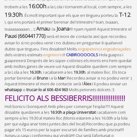
16:00h
trobem a les
a la Lola i tornarem al local, com sempre, a les
19.30h
T-12
.
. És molt important que els que en tingueu porteu la
I, qui ens portarà el primer berenar del trimestre? txan, txaaan,
Arnau
Joana
txaaaaaaaaan… L’
i la
!!!! nyam nyam!!
Aquest trimestre el
Pauxi (660441770)
serà el moni de contacte així que recordeu
avisar-lo si no podeu venir i no dubteu en preguntar-li qualsevol
dubte que tingueu.
Fins dissabte!!
Molts
engripetons
i
engriabraçades
dels vostres estimats
engrimonis
!!
CABIROOOOOLS
Hola guapos i
guapeeees! Després de les súper-colònies els monis ens hem quedat
amb moltes ganes de veure-us! Aquest dissabte quedem com sempre
a la Lola a les
16.30h
. i acabarem a les
19.30h
. al mateix lloc. Els toca
portar berenar al
Bruno
i a la
Mar
! Recordeu avisar si no podeu venir :)
Aquest trimestre el moni de contacte serà l’
Àlex
i li podeu enviar un
whatsapp
o
trucar-lo al 606 434 963
Molts petonets dolcets :3
FELICITO ALS BESSIBERRIS!!!!!!!!!!!!!!!!!!
Holi bonics i boniques!! Amb piles per començar l’esplai??? Aquest
dissabte quedarem a les
16:30h a plaça Universitat
i acabarem com
sempre a les 19:30 al mateix lloc (Monis estarem a les 16:00h a la lola
per qui vulgui anar totes juntes des del local) Recordeu que ja podeu
pagar els 15 euros per la super excursió de famílies amb piscina!!!!
Aviseu a casa i conformeu qui vindrà!!!! Qui serà l’afortunat o