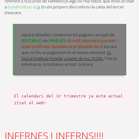
referent a l’Excursió de Famílies! (si algú no l’ha rebut, que envii un mail
a
boix@ceboix.org
). En els propers dies rebreu la carta del tercer
trimestre.
Aquest dissabte comencen les pagues i senyals de
l’
EXCURSIÓ
de
FAMÍLIES
!
És molt important que tots i
totes confirmeu l’assistència el dissabte dia 9
, encara
que no feu el pagament en el mateix moment.
Es
farà al finalitzar l’esplai, a partir de les 19:30h.
Tota la
informació, la trobareu al mail. Gràcies!
El calendari del 3r trimestre ja està actual
itzat al web!
INFERNES I INFERNS!!!!