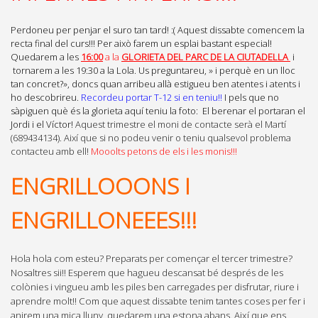
Perdoneu per penjar el suro tan tard! :(
Aquest dissabte comencem la
recta final del curs!!! Per això farem un esplai bastant especial!
Quedarem a les
16:00
a la
GLORIETA DEL PARC DE LA CIUTADELLA
i
tornarem a les 19:30 a la Lola. Us preguntareu, » i perquè en un lloc
tan concret?», doncs quan arribeu allà estigueu ben atentes i atents i
ho descobrireu.
Recordeu portar T-12 si en teniu!!
I pels que no
sàpiguen què és la glorieta aquí teniu la foto:
El berenar el portaran el
Jordi i el Víctor!
Aquest trimestre el moni de contacte serà el Martí
(689434134). Així que si no podeu venir o teniu qualsevol problema
contacteu amb ell!
Mooolts petons de els i les monis!!!
ENGRILLOOONS I
ENGRILLONEEES!!!
Hola hola com esteu? Preparats per començar el tercer trimestre?
Nosaltres sii!! Esperem que hagueu descansat bé després de les
colònies i vingueu amb les piles ben carregades per disfrutar, riure i
aprendre molt!!
Com que aquest dissabte tenim tantes coses per fer i
anirem una mica lluny, quedarem una estona abans. Així que ens