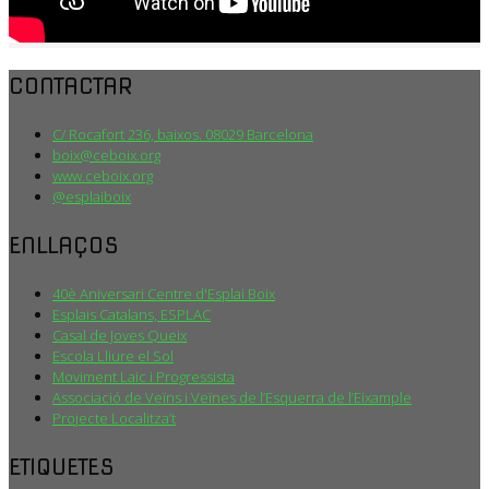
CONTACTAR
C/ Rocafort 236, baixos. 08029 Barcelona
boix@ceboix.org
www.ceboix.org
@esplaiboix
ENLLAÇOS
40è Aniversari Centre d'Esplai Boix
Esplais Catalans, ESPLAC
Casal de Joves Queix
Escola Lliure el Sol
Moviment Laic i Progressista
Associació de Veïns i Veïnes de l’Esquerra de l’Eixample
Projecte Localitza’t
ETIQUETES