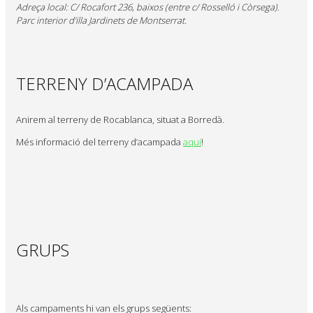
Adreça local: C/ Rocafort 236, baixos (entre c/ Rosselló i Còrsega).
Parc interior d’illa Jardinets de Montserrat.
TERRENY D’ACAMPADA
Anirem al terreny de Rocablanca, situat a Borredà.
Més informació del terreny d’acampada
aquí
!
GRUPS
Als campaments hi van els grups següents: