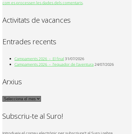
com es processen les dades dels comentaris
.
Activitats de vacances
Entrades recents
Campaments 2026 – El final
31/07/2026
Campaments 2026 – l’equador de l’aventura
24/07/2026
Arxius
Arxius
Subscriu-te al Suro!
Introdueix el correu electrònic per subscriure't al Suro i rebre