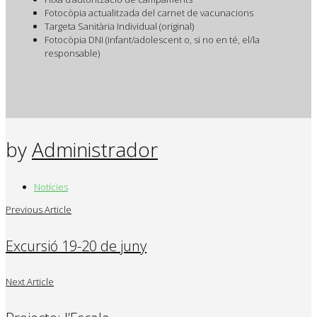
Fotocòpia actualitzada del carnet de vacunacions
Targeta Sanitària Individual (original)
Fotocòpia DNI (infant/adolescent o, si no en té, el/la
responsable)
by
Administrador
Notícies
Previous Article
Excursió 19-20 de juny
Next Article