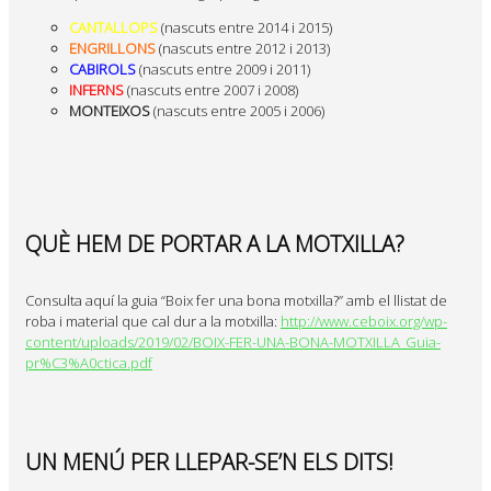
CANTALLOPS
(nascuts entre 2014 i 2015)
ENGRILLONS
(nascuts entre 2012 i 2013)
CABIROLS
(nascuts entre 2009 i 2011)
INFERNS
(nascuts entre 2007 i 2008)
MONTEIXOS
(nascuts entre 2005 i 2006)
QUÈ HEM DE PORTAR A LA MOTXILLA?
Consulta aquí la guia “Boix fer una bona motxilla?” amb el llistat de
roba i material que cal dur a la motxilla:
http://www.ceboix.org/wp-
content/uploads/2019/02/BOIX-FER-UNA-BONA-MOTXILLA_Guia-
pr%C3%A0ctica.pdf
UN MENÚ PER LLEPAR-SE’N ELS DITS!