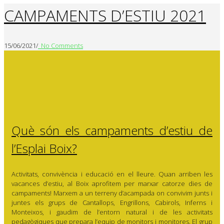
CAMPAMENTS D’ESTIU 2021
15/06/2021
/
No Comments
Què són els campaments d’estiu de
l’Esplai Boix?
Activitats, convivència i educació en el lleure. Quan arriben les
vacances d’estiu, al Boix aprofitem per marxar catorze dies de
campaments! Marxem a un terreny d’acampada on convivim junts i
juntes els grups de Cantallops, Engrillons, Cabirols, Inferns i
Monteixos, i gaudim de l’entorn natural i de les activitats
pedagògiques que prepara l’equip de monitors i monitores. El grup