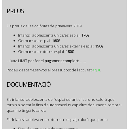
PREUS
Els preus de les colònies de primavera 2019:
Infants i adolescents únics/es esplai:
170€
Germans/es esplai:
160€
Infants i adolescents únics/es externs esplai:
190€
Germans/es externs esplai:
180€
– Data
LÍMIT
per fer el
pagament complert
:
…….
Podeu descarregar-vos el pressupost de l’activitat
aquí
.
DOCUMENTACIÓ
Els infants i adolescents de l’esplai durant el curs no caldrà que
tornin a portar la fitxa d’autorització ni cap altre document, sempre i
quan ho tingui tot al dia.
Els infants i adolescents externs a l’esplai, caldrà que portin:
Fitxa d’autorització de campaments