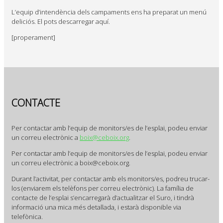
L’equip d’intendència dels campaments ens ha preparat un menú
deliciós. El pots descarregar aquí.
[properament]
CONTACTE
Per contactar amb l’equip de monitors/es de l’esplai, podeu enviar
un correu electrònic a
boix@ceboix.org
.
Per contactar amb l’equip de monitors/es de l’esplai, podeu enviar
un correu electrònic a boix@ceboix.org.
Durant l’activitat, per contactar amb els monitors/es, podreu trucar-
los (enviarem els telèfons per correu electrònic). La família de
contacte de l’esplai s’encarregarà d’actualitzar el Suro, i tindrà
informació una mica més detallada, i estarà disponible via
telefònica.