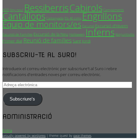
Bessiberris
Cabirols
AGO
Any nou!
Campaments
Cantallops
Engrillons
Castanyada
Els 40 cims
Equip de monitors/es
Excursió d'Hivern
Excursió
Inferns
Excursió de la Neu
Excursió de Famílies
Halloween
Konjuntivitis
Reunió de famílies
Primer dia!
Sant Jordi
SUBSCRIU-TE AL SURO!
Introdueix el correu electrònic per subscriure't al Suro i rebre
notificacions d'entrades noves per correu electrònic.
Adreça
electrònica
Subscriure's
ADMINISTRACIÓ
Entra
proudly powered by wordpress
|
theme: quest by
pace themes
.