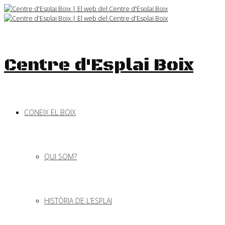
Skip
to
content
Centre d'Esplai Boix
CONEIX EL BOIX
QUI SOM?
HISTÒRIA DE L’ESPLAI