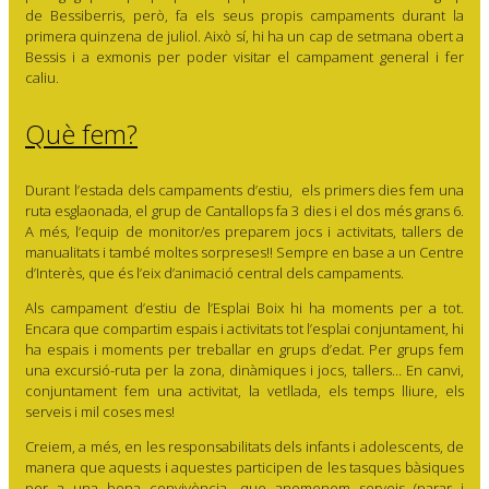
de Bessiberris, però, fa els seus propis campaments durant la
primera quinzena de juliol. Això sí, hi ha un cap de setmana obert a
Bessis i a exmonis per poder visitar el campament general i fer
caliu.
Què fem?
Durant l’estada dels campaments d’estiu, els primers dies fem una
ruta esglaonada, el grup de Cantallops fa 3 dies i el dos més grans 6.
A més, l’equip de monitor/es preparem jocs i activitats, tallers de
manualitats i també moltes sorpreses!! Sempre en base a un Centre
d’Interès, que és l’eix d’animació central dels campaments.
Als campament d’estiu de l’Esplai Boix hi ha moments per a tot.
Encara que compartim espais i activitats tot l’esplai conjuntament, hi
ha espais i moments per treballar en grups d’edat. Per grups fem
una excursió-ruta per la zona, dinàmiques i jocs, tallers… En canvi,
conjuntament fem una activitat, la vetllada, els temps lliure, els
serveis i mil coses mes!
Creiem, a més, en les responsabilitats dels infants i adolescents, de
manera que aquests i aquestes participen de les tasques bàsiques
per a una bona convivència, que anomenem serveis (parar i